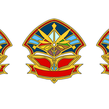
シングルピンナップ
C
価格
3500 FC
価格
制作
12 日
制作