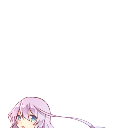
氷紗那 IL
(ヒサナ)