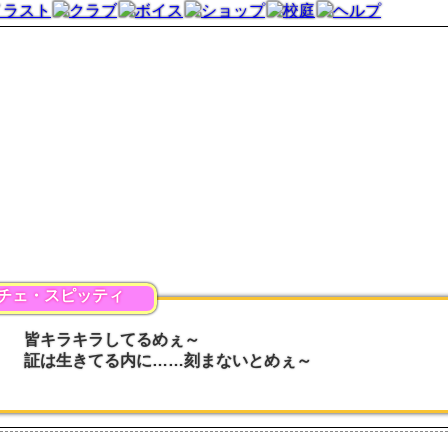
チェ・スピッティ
皆キラキラしてるめぇ～
証は生きてる内に……刻まないとめぇ～