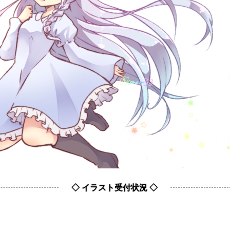
◇ イラスト受付状況 ◇
全身図