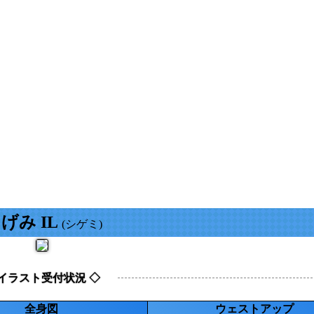
げみ IL
(シゲミ)
 イラスト受付状況 ◇
全身図
ウェストアップ