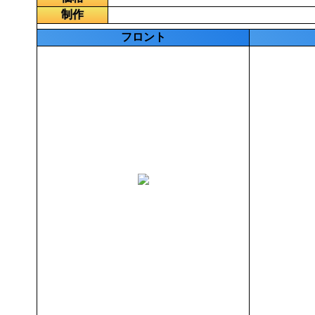
制作
フロント