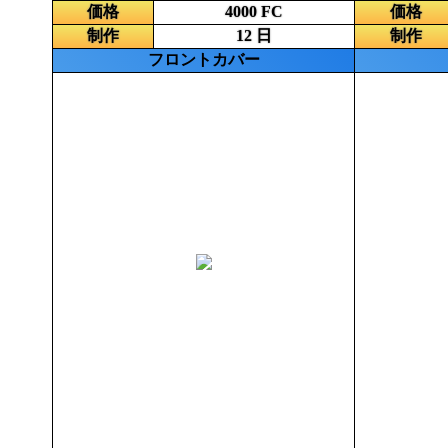
価格
4000 FC
価格
制作
12 日
制作
フロントカバー