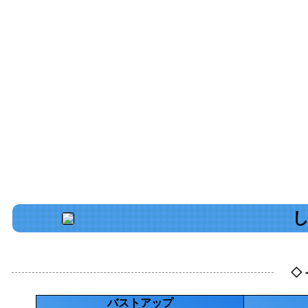
し
◇
バストアップ