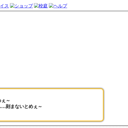
めぇ～
……刻まないとめぇ～