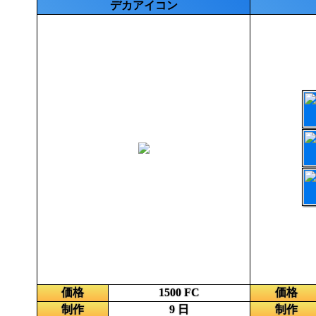
デカアイコン
価格
1500 FC
価格
制作
9 日
制作