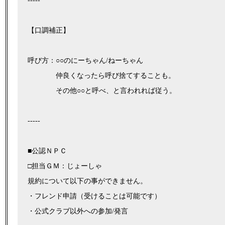
-----
【口調補正】
呼び方：○○のにーちゃん/ねーちゃん
仲良くなったら呼び捨てすることも。
その他○○と呼べ、と言われれば従う。
-----
■公認ＮＰＣ
□担当ＧＭ：じょーしゃ
規約について以下の事ができません。
・フレンド申請（受けることは可能です）
・公式クラブ以外への参加/発言