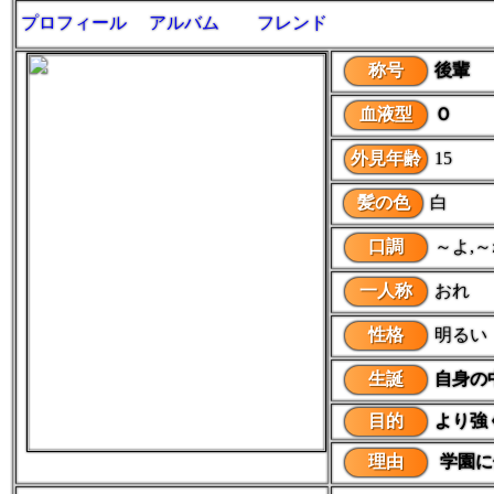
プロフィール
アルバム
フレンド
称号
後輩
血液型
Ｏ
外見年齢
15
髪の色
白
口調
～よ,
一人称
おれ
性格
明るい
生誕
自身の
目的
より強
理由
学園に