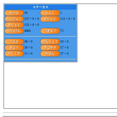
ステータス
れべる
10
らんく
1
たいりょく
257 + 0 + 0
まりょく
112 + 0 + 0
きりょく
135 + 0 + 0
けいけん
4066
つぎまで
75
つよさ
38 + 0
がんじょう
19 + 0
きよう
30 + 0
すばやさ
17 + 0
かしこさ
15 + 0
がまん
37 + 0