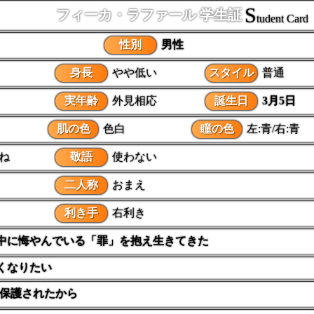
S
フィーカ・ラファール 学生証
tudent Card
性別
男性
身長
やや低い
スタイル
普通
実年齢
外見相応
誕生日
3月5日
肌の色
色白
瞳の色
左:青/右:青
～ね
敬語
使わない
二人称
おまえ
利き手
右利き
中に悔やんでいる「罪」を抱え生きてきた
くなりたい
保護されたから