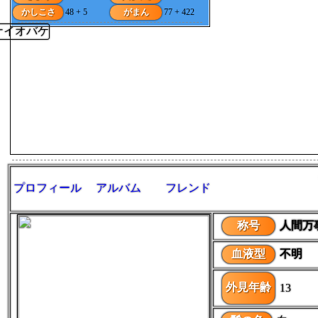
かしこさ
48 + 5
がまん
77 + 422
プロフィール
アルバム
フレンド
称号
人間万
血液型
不明
外見年齢
13