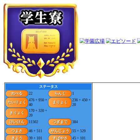
ステータス
れべる
22
らんく
1
476 + 950 +
236 + 450 +
たいりょく
まりょく
40
20
170 + 320 +
きりょく
20
けいけん
11502
つぎまで
384
つよさ
46 + 511
がんじょう
55 + 529
きよう
39 + 101
すばやさ
45 + 101