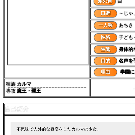
髪の色
白
口調
～じゃ
一人称
あちき
性格
子ども
生誕
身体的
目的
名声を
理由
学園に
種族
カルマ
専攻
魔王・覇王
自己紹介
不気味で人外的な容姿をしたカルマの少女。