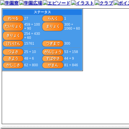
ステータス
れべる
27
らんく
1
459 + 100
300 +
たいりょく
まりょく
+ 90
1060 + 60
254 + 430
きりょく
+ 60
けいけん
15761
つぎまで
300
つよさ
25 + 10
がんじょう
53 + 158
きよう
48 + 6
すばやさ
44 + 9
かしこさ
62 + 800
がまん
81 + 846