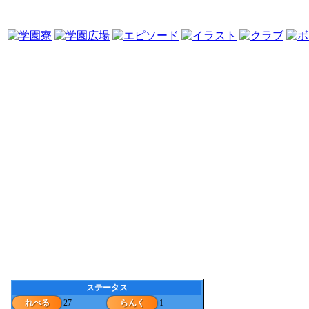
ステータス
れべる
27
らんく
1