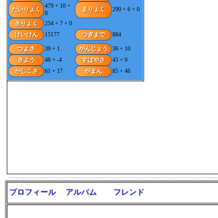
479 + 10 +
たいりょく
まりょく
290 + 6 + 0
0
きりょく
254 + 7 + 0
けいけん
15177
つぎまで
884
つよさ
39 + 1
がんじょう
36 + 10
きよう
48 + -4
すばやさ
45 + 9
かしこさ
61 + 17
がまん
85 + 46
プロフィール
アルバム
フレンド