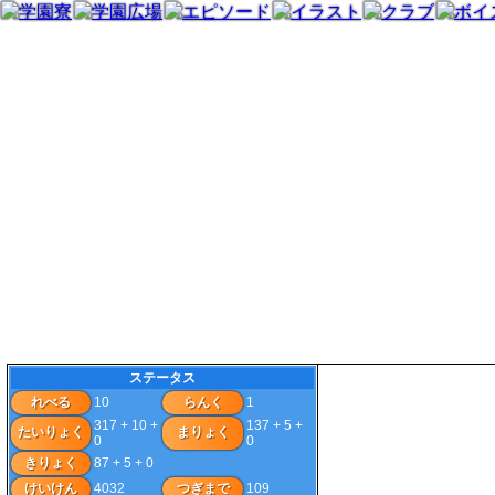
ステータス
れべる
10
らんく
1
317 + 10 +
137 + 5 +
たいりょく
まりょく
0
0
きりょく
87 + 5 + 0
けいけん
4032
つぎまで
109