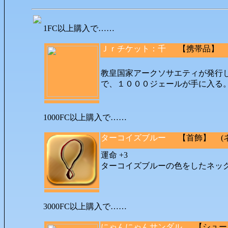
1FC以上購入で……
Ｊｒチケット：千
【携帯品】 (所
教皇国家アークソサエティが発行
で、１０００ジェールが手に入
1000FC以上購入で……
ターコイズブルー
【首飾】 (ネッ
運命 +3
ターコイズブルーの色をしたネッ
3000FC以上購入で……
にゃんにゃんサンダル
【シューズ】