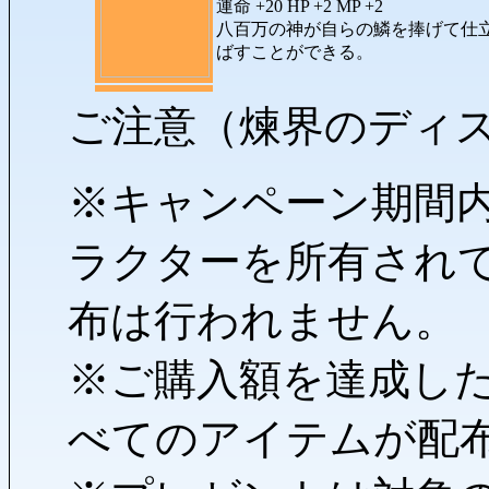
運命 +20 HP +2 MP +2
八百万の神が自らの鱗を捧げて仕
ばすことができる。
ご注意（煉界のディ
※キャンペーン期間
ラクターを所有され
布は行われません。
※ご購入額を達成し
べてのアイテムが配