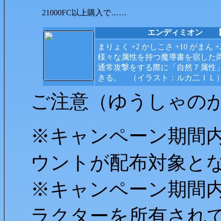
21000FC以上購入で……
エンディミオン
【両
まりょく +2 かしこさ +10 がまん +
様々な属性を持つ魔導書を宿した
通常攻撃をする際に「自然７属性
きる。 （イラスト：ルカ二ＩＬ
ご注意（ゆうしゃの
※キャンペーン期間
ウントが配布対象と
※キャンペーン期間
ラクターを所有され