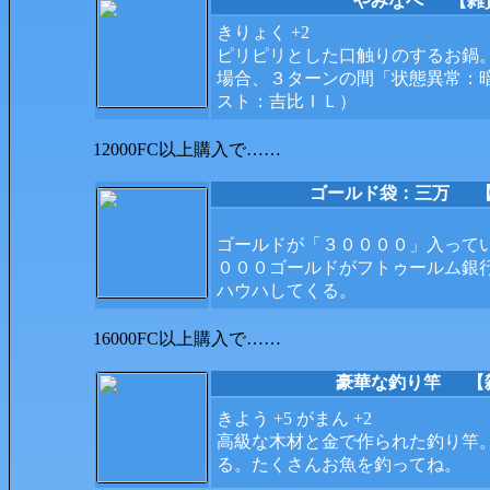
やみなべ
【雑貨】
きりょく +2
ピリピリとした口触りのするお鍋
場合、３ターンの間「状態異常：
スト：吉比ＩＬ）
12000FC以上購入で……
ゴールド袋：三万
【お
ゴールドが「３００００」入って
０００ゴールドがフトゥールム銀
ハウハしてくる。
16000FC以上購入で……
豪華な釣り竿
【雑貨
きよう +5 がまん +2
高級な木材と金で作られた釣り竿
る。たくさんお魚を釣ってね。 