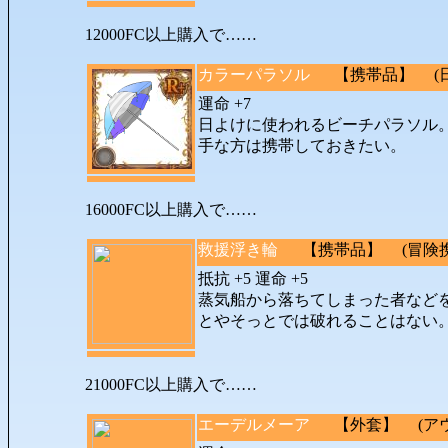
12000FC以上購入で……
カラーパラソル
【携帯品】 (日常
運命 +7
日よけに使われるビーチパラソル
手な方は携帯しておきたい。
16000FC以上購入で……
救援浮き輪
【携帯品】 (冒険携帯品
抵抗 +5 運命 +5
蒸気船から落ちてしまった者など
とやそっとでは破れることはない
21000FC以上購入で……
エーデルメーア
【外套】 (アウタ