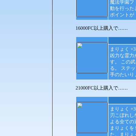
魔法学園フ
動を行った
ポイントが
16000FC以上購入で……
まりょく +35
凶力な霊力
す。 この
る。 ステ
手のたいり
21000FC以上購入で……
まりょく +30
刃こぼれし
よる全ての
まりょくを
た、まりょ