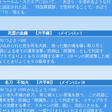
トゥールム・スクエアにおいて、「きぼう」を深めるような行
と認定された証。 「特設購買部」で売却することで、きぼう
「7０」増える。
死霊の血鎌
【片手鎌】 (メイン) Lv 1
0 つよさ +500
が込められた死を司る大鎌。 狙った敵の魂を吸い取り尽く
武器による全ての通常攻撃／防御は「闇属性」として判定す
ップ５でまりょくを５０消費する事で、3ターンの間攻撃した相
ょくときりょくを５０吸収する。
名刀 不知火
【片手剣】 (メイン) Lv 20
0 つよさ +500 がんじょう +500
ない永久不滅の妖刀。 常に禍々しい邪鬼を放つ。 この武器に
通常攻撃／防御は「闇属性」として判定する。 ステップ５で
５０消費する事で、３ターンの間、呪い、混乱にさせる。 ま
くが１００以下の時、一度だけまりょくが２００回復する。