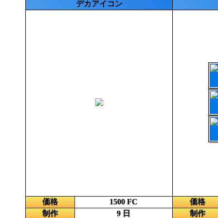
デカアイコン
価格
1500 FC
価格
制作
9 日
制作