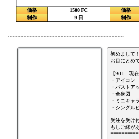
価格
1500 FC
価格
制作
9 日
制作
初めまして
お目にとめ
【9/11 現
・アイコン
・バストア
・全身図
・ミニキャ
・シングル
受注を受け
もしご縁が
==========