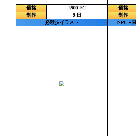
価格
3500 FC
価格
制作
9 日
制作
必殺技イラスト
NPC＋