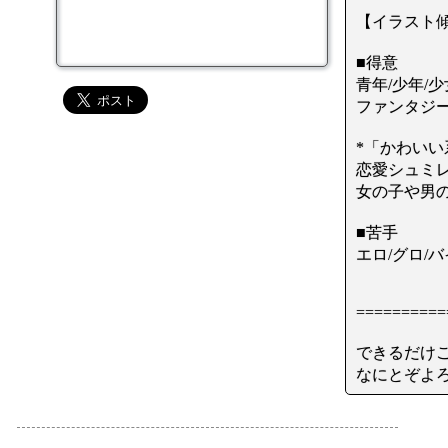
【イラスト
■得意
青年/少年/少
ファンタジー
*「かわい
恋愛シュミ
女の子や男
■苦手
エロ/グロ/
==========
できるだけ
なにとぞよ