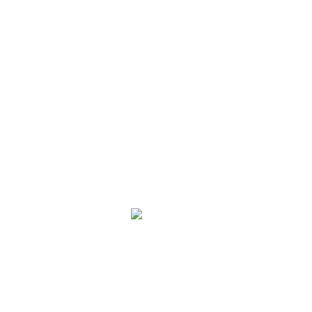
価格
3500 FC
価格
制作
9 日
制作
必殺技イラスト
NPC＋