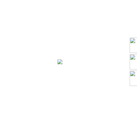
価格
1500 FC
価格
制作
9 日
制作