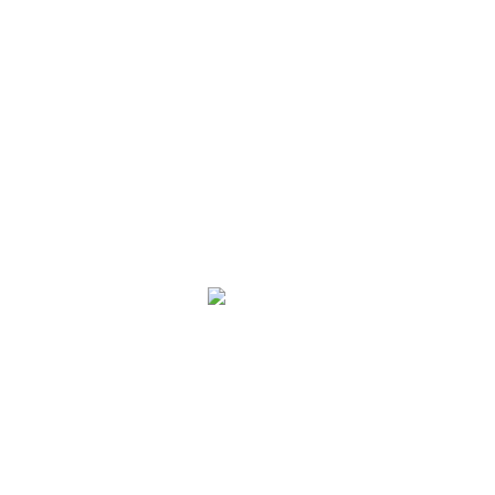
価格
制作
フロント