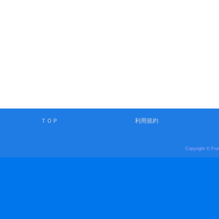
ＴＯＰ
利用規約
Copyright © Front