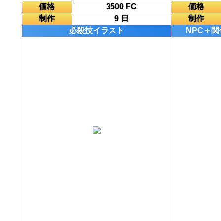
価格
3500 FC
価格
制作
9 日
制作
必殺技イラスト
NPC＋