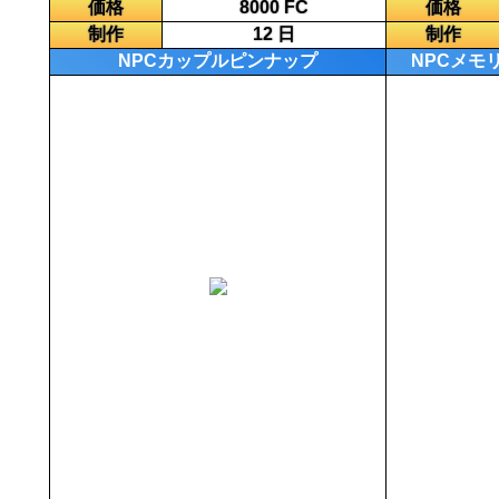
価格
8000 FC
価格
制作
12 日
制作
NPCカップルピンナップ
NPCメモ