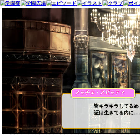
メッチェ・スピッティ
皆キラキラしてるめ
証は生きてる内に…