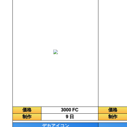
価格
3000 FC
価格
制作
9 日
制作
デカアイコン