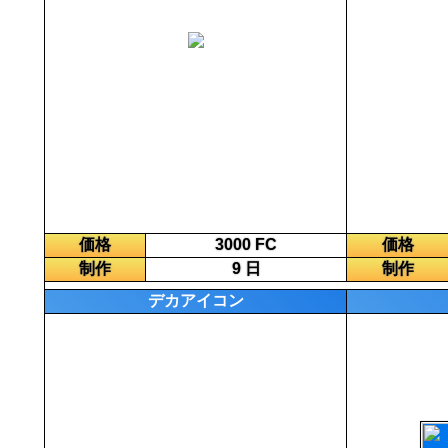
価格
3000 FC
価格
制作
9 日
制作
デカアイコン