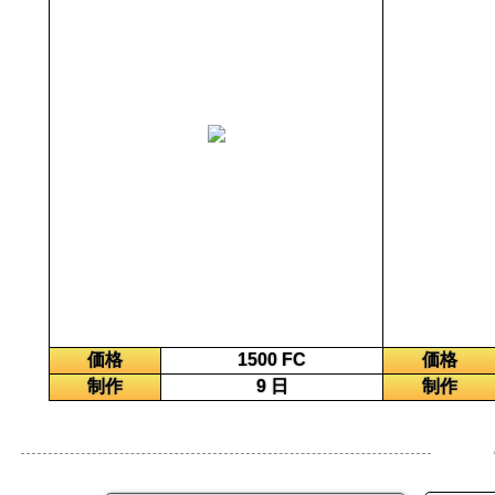
価格
1500 FC
価格
制作
9 日
制作