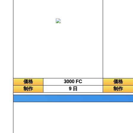
価格
3000 FC
価格
制作
9 日
制作