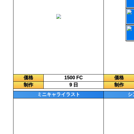
価格
1500 FC
価格
制作
9 日
制作
ミニキャライラスト
シ