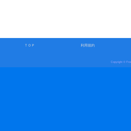
ＴＯＰ
利用規約
Copyright © Front