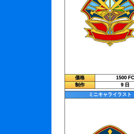
価格
1500 F
制作
9 日
ミニキャライラスト