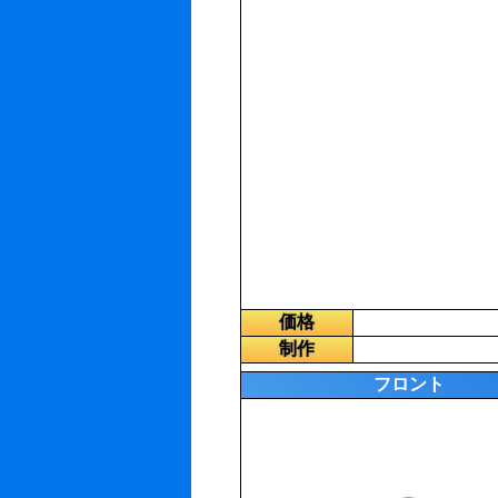
価格
制作
フロント