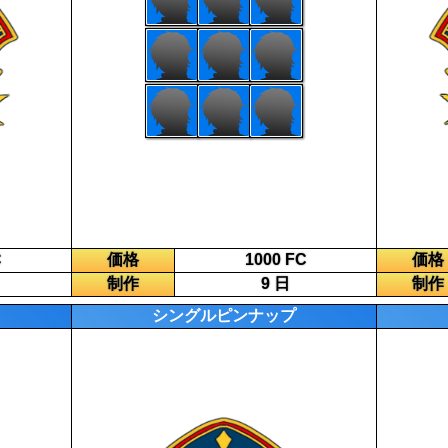
C
価格
1000 FC
価格
制作
9 日
制作
シングルピンナップ