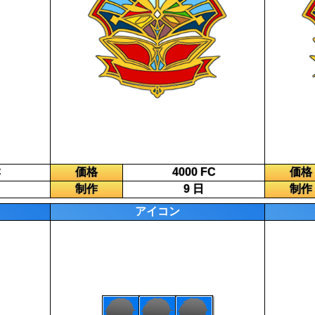
C
価格
4000 FC
価格
制作
9 日
制作
アイコン