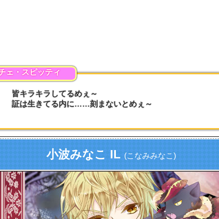
チェ・スピッティ
皆キラキラしてるめぇ～
証は生きてる内に……刻まないとめぇ～
小波みなこ IL
(こなみみなこ)