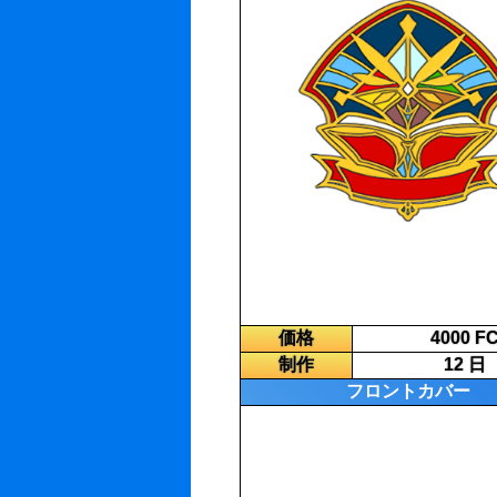
価格
4000 F
制作
12 日
フロントカバー