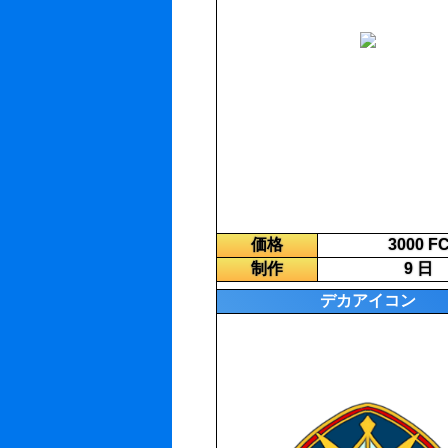
価格
3000 F
制作
9 日
デカアイコン