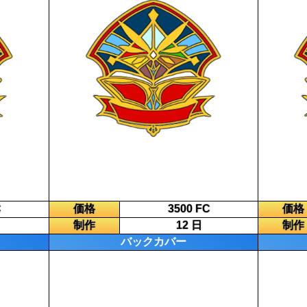
C
価格
3500 FC
価格
制作
12 日
制作
バックカバー