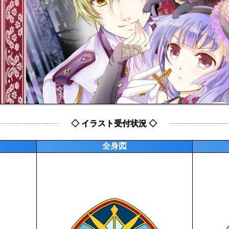
◇ イラスト受付状況 ◇
全身図