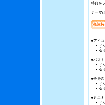
特典を
テーマ
発注特
●アイ
・げ
・ゆう
●バス
・げ
・ゆう
●全身
・げ
・ゆう
●ミニ
・げ