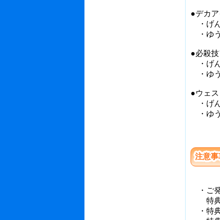
●デカ
・げ
・ゆう
●必殺
・げ
・ゆう
●ウェ
・げ
・ゆう
注意事
・ご発
特典の
・特典