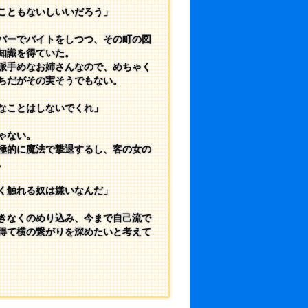
こともないしいいだろう」
バーでバイトをしつつ、その町の図
知識を得ていた。
派手めなお姉さんなので、めちゃく
ちだがその実そうでもない。
なことはしないでくれ」
ゃない。
極的に魔法で撃退するし、客の女の
。
く触れる奴は嫌いなんだ」
きなくのめり込み、今まで自己流で
得て横の繋がりを深めたいと考えて