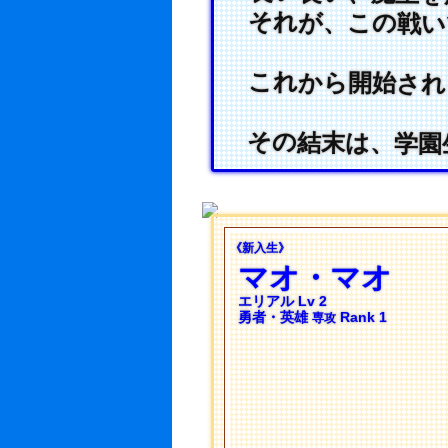
それが、この戦い
これから開始され
その結末は、学園
《新入生》
マオ・マオ
エリアル Lv 2
勇者・英雄
Rank 1
専攻