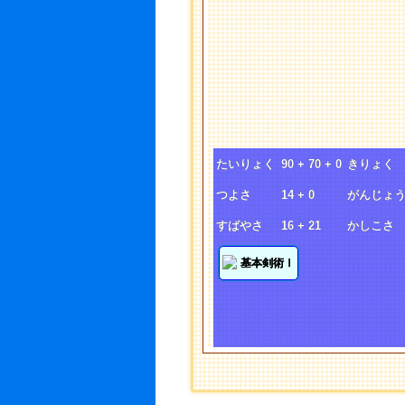
たいりょく
90 + 70 + 0
きりょく
つよさ
14 + 0
がんじょ
すばやさ
16 + 21
かしこさ
基本剣術Ⅰ