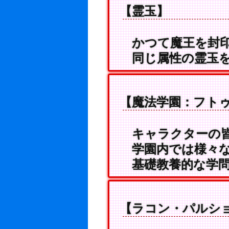
【霊玉】
かつて魔王を封印
同じ属性の霊玉を
【魔法学園：フト
キャラクターの皆
学園内では様々な
基礎教養的な学問
【ラコン・パルシ