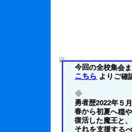
今回の全校集会ま
こちら
よりご確
◆
勇者歴2022年５
春から初夏へ穏や
復活した魔王と、
それを支援するべ