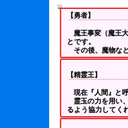
【勇者】
魔王事変（魔王大
とです。
その後、魔物など
【精霊王】
現在『人間』と呼
霊玉の力を用い、
るよう協力してく