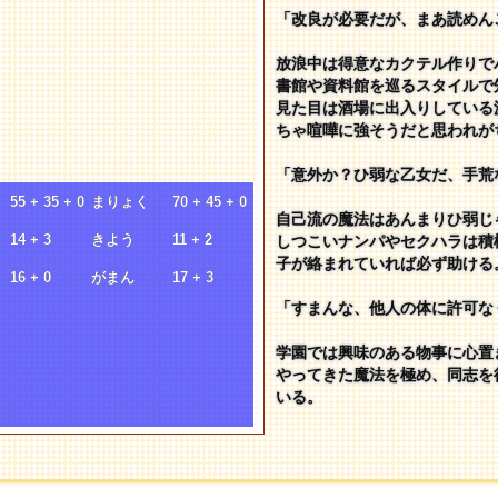
「改良が必要だが、まあ読めん
放浪中は得意なカクテル作りで
書館や資料館を巡るスタイルで
見た目は酒場に出入りしている
ちゃ喧嘩に強そうだと思われが
「意外か？ひ弱な乙女だ、手荒
55 + 35 + 0
まりょく
70 + 45 + 0
自己流の魔法はあんまりひ弱じ
う
14 + 3
きよう
11 + 2
しつこいナンパやセクハラは積
子が絡まれていれば必ず助ける
16 + 0
がまん
17 + 3
「すまんな、他人の体に許可な
学園では興味のある物事に心置
やってきた魔法を極め、同志を
いる。