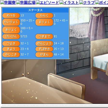
ステータス
れべる
13
らんく
1
350 + 25 +
172 + 45 +
たいりょく
まりょく
0
0
160 + 5 +
きりょく
0
けいけん
5715
つぎまで
91
つよさ
32 + 1
がんじょう
24 + 18
きよう
23 + 6
すばやさ
20 + 13
かしこさ
32 + 7
がまん
48 + 14