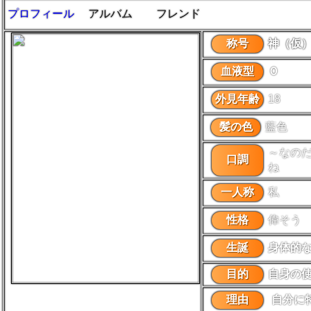
プロフィール
アルバム
フレンド
称号
神（仮
血液型
Ｏ
外見年齢
18
髪の色
藍色
～なのだ
口調
ね
一人称
私
性格
偉そう
生誕
身体的
目的
自身の
理由
自分に