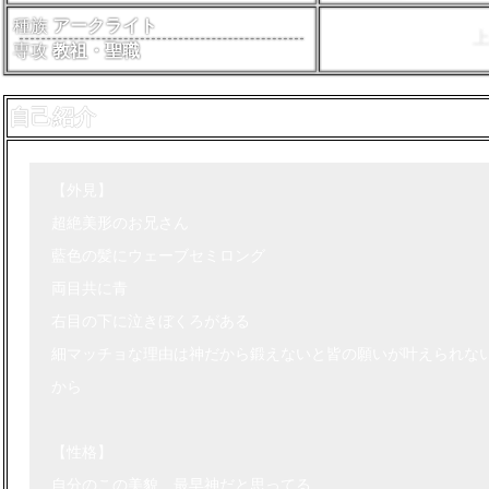
種族
アークライト
専攻
教祖・聖職
自己紹介
【外見】
超絶美形のお兄さん
藍色の髪にウェーブセミロング
両目共に青
右目の下に泣きぼくろがある
細マッチョな理由は神だから鍛えないと皆の願いが叶えられな
から
【性格】
自分のこの美貌、最早神だと思ってる