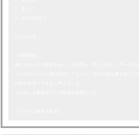
2、楽しく
3、自分を崇めて
だけである。
『背後理由』
神になれそうな美貌もあり、力も恐らく手にいれた（アークラ
トになれたから）後は信仰してもらい、自分が死ぬ事で神とし
の自分を全うできると考えている。
その為にも教祖としての勉強が必要だった。
※アドリブ絡み大歓迎！