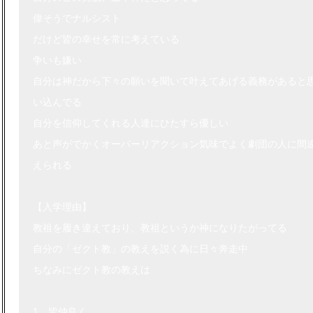
偉そうでナルシスト
だけど皆の幸せを常に考えている
争いも嫌い
自分は神だから下々の願いを聞いて叶えてあげる義務があると
い込んでる
自分を信仰してくれる人達にひたすら優しい
あと声がでかくオーバーリアクション気味でよく劇団の人に間
えられる
【入学理由】
教祖を履き違えており、教祖というか神になりたがってる
自分の「ゼクト教」の教えを説く為に日々奔走中
ちなみにゼクト教の教えは
1、皆仲良く