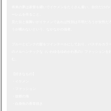
将来の夢は家督を継いでイケメンをたくさん雇い、自分だけの
ーレムを作ること。
見た目と振舞いがイケメンであれば性別は不明だろうが女性だ
うが構わないという、なかなかの強者。
ブルーとピンクの髪をツインテールにしており、パステルカラ
のメルヘンチックな（いわゆるゆめかわ系の）ファッションを
む。
【好きなもの】
・イケメン
・ファッション
・故郷の海
・白身魚の香草焼き