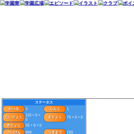
ステータス
れべる
3
らんく
1
110 + 0 +
たいりょく
まりょく
75 + 0 + 0
0
きりょく
55 + 0 + 0
けいけん
666
つぎまで
150