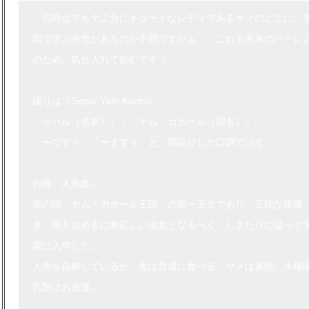
「現時点でも十二分にキュートなレディであるボクのどこに、
園で学ぶ余地があるのか不明ですがぁ……これも未来のハーレ
のため、気合入れて励むですぅ」
綴りは『Separ Yam Kachol』。
『セパル（名前）』・『ヤム・カホール（国名）』。
「〜ですぅ」「〜ますぅ」と、間延びした口調で話す。
自称「人魚姫」。
海の国「ヤム・カホール王国」の第一王女であり、正統な後継
ぎ。国を治めるに相応しい淑女となるべく、しきたりに従って
園に入学した。
人魚を自称しているが、魚は普通に食べる。サメは害獣。水棲
乳類はお友達。