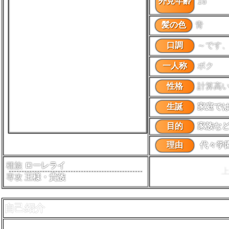
外見年齢
16
髪の色
青
口調
～です
一人称
ボク
性格
計算高
生誕
家庭で
目的
家族な
理由
代々学
種族
ローレライ
専攻
王様・貴族
自己紹介