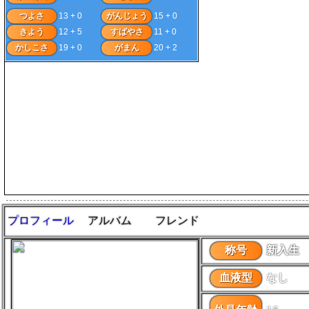
つよさ
13 + 0
がんじょう
15 + 0
きよう
12 + 5
すばやさ
11 + 0
かしこさ
19 + 0
がまん
20 + 2
プロフィール
アルバム
フレンド
称号
新入生
血液型
なし