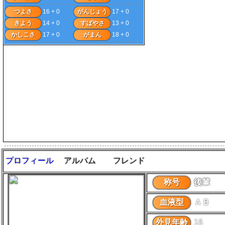
つよさ
16 + 0
がんじょう
17 + 0
きよう
14 + 0
すばやさ
13 + 0
かしこさ
17 + 0
がまん
18 + 0
プロフィール
アルバム
フレンド
称号
後輩
血液型
ＡＢ
外見年齢
16