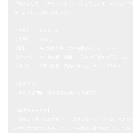
「初めまして。【チセ・エトピリカ】と申します。至らぬ者で
が、よろしくお願い致します」
【身長】 ：１５０cm
【体重】 ：４８kg
【髪】 ：烏の濡れ羽色。気持ち長めのショートヘア。
【顔つき】：大き目の目。細面で、幼さと可憐さが同居する。
【体型】 ：華奢で細身。凹凸は少なめ。サイズはBカップ。
【基本衣装】
学園では制服。普段着は着慣れた民族衣装。
【基礎ステータス】
頭脳は明晰。山奥の孤立した環境で暮らしていた為、それな
の生活力や体力もある。ただ、存在意義が非常時の『贄』であ