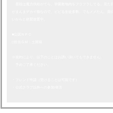
普段は魔力供給がてら、学園敷地内をフラフラしてる。見た
がまんまデカイ狼なので、ビビる生徒多数。でもメメたん、面
いからと絶賛放置中。
■公認ＮＰＣ
□担当ＧＭ：土斑猫
※規約により、以下のことはお誘い頂いてもできません。
予めご了承ください。
・フレンド申請（受けることは可能です）
・公式クラブ以外への参加/発言