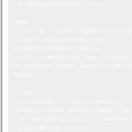
た為、戦闘や抵抗の術は意図的に教えられていない。
【性格】
大人しく、優しく、常に自分より他人を優先する。と言えば
こえは良いが、実際には育つ過程で植えつけられた『贄』とし
の自己犠牲思想と自己評価の低さが根底にある。
それでも、かの事件を経て本当の『人の為』と言う事を知り
淡いけれど確かな想いを得る事で、自身に対して良い意味での
着を覚えた。
【シキテ】
チセが入学する際に、こっそり着いてきた白狼の式神。
縁を結んでいた村が滅び、残滓であるチセに縁が移ったが故
基本、守神的な位置付けではあるものの、チセの成長を促す
によっぽどの事がない限り介入はしない。