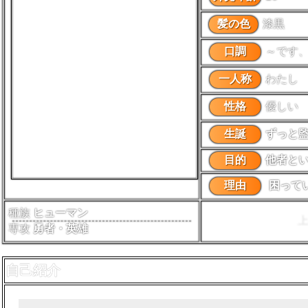
髪の色
漆黒
口調
～です
一人称
わたし
性格
優しい
生誕
ずっと
目的
他者と
理由
困って
種族
ヒューマン
専攻
勇者・英雄
自己紹介