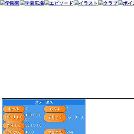
ステータス
れべる
4
らんく
1
130 + 0 +
たいりょく
まりょく
65 + 0 + 0
0
きりょく
55 + 0 + 0
けいけん
1000
つぎまで
246