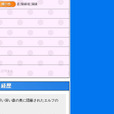
瞳の色
左:深緑/右:深緑
を証明する
経歴
深い深い森の奥に隠蔽されたエルフの