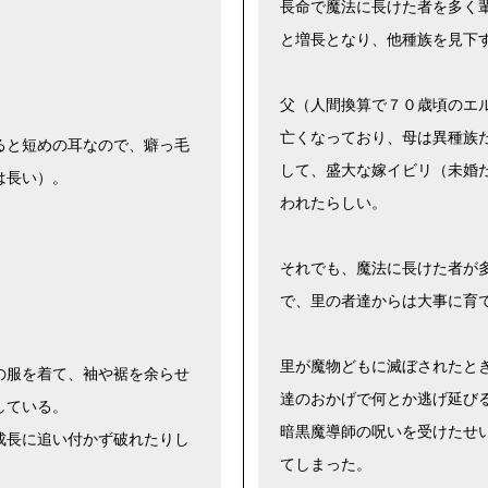
長命で魔法に長けた者を多く
と増長となり、他種族を見下
父（人間換算で７０歳頃のエ
亡くなっており、母は異種族
ると短めの耳なので、癖っ毛
して、盛大な嫁イビリ（未婚
は長い）。
われたらしい。
それでも、魔法に長けた者が
。
で、里の者達からは大事に育
里が魔物どもに滅ぼされたと
の服を着て、袖や裾を余らせ
達のおかげで何とか逃げ延び
している。
暗黒魔導師の呪いを受けたせ
成長に追い付かず破れたりし
てしまった。