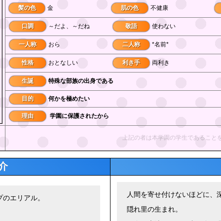
髪の色
金
肌の色
不健康
口調
～だよ、～だね
敬語
使わない
一人称
おら
二人称
*名前*
性格
おとなしい
利き手
両利き
生誕
特殊な部族の出身である
目的
何かを極めたい
理由
学園に保護されたから
上記の者は本学園の学生であること
介
人間を寄せ付けないほどに、
プのエリアル。
隠れ里の生まれ。