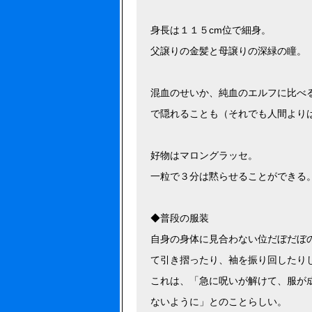
身長は１１５cm位で細身。
父譲りの金髪と母譲りの深緑の瞳。
混血のせいか、純血のエルフに比べ
で隠れることも（それでも人間より
好物はマロングラッセ。
一粒で３分は黙らせることができる
◆普段の服装
自身の身体に見合わない位だぼだぼ
て引き摺ったり、袖を振り回したり
これは、「急に呪いが解けて、服が
ないように」とのことらしい。