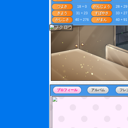
つよさ
18 + 0
がんじょう
28 + 29
きよう
31 + 23
すばやさ
33 + 27
かしこさ
40 + 276
がまん
40 + 91
プロフィール
アルバム
フレ