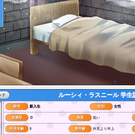
ルーシィ・ラスニール 学生
ンド
称号
新入生
性別
女性
血液型
Ｏ
身長
低い
外見年齢
8
実年齢
外見より年上