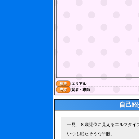
種族
エリアル
専攻
賢者・導師
自己紹
一見、８歳児位に見えるエルフタイ
いつも眠たそうな半眼。