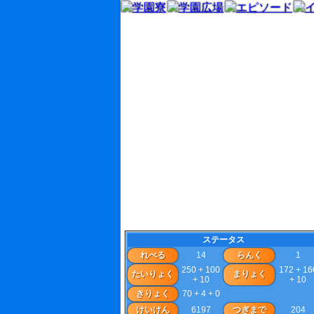
ステータス
れべる
14
らんく
1
250 + 100
172 + 16
たいりょく
まりょく
+ 10
+ 10
きりょく
70 + 4 + 0
けいけん
6197
つぎまで
204