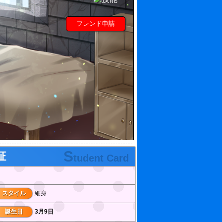
フレンド申請
S
証
tudent Card
スタイル
細身
誕生日
3月9日