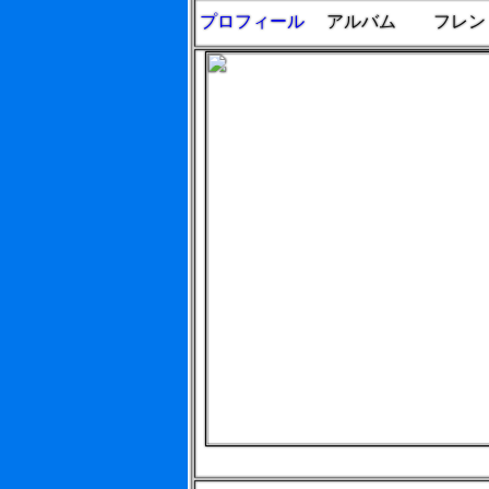
プロフィール
アルバム
フレン