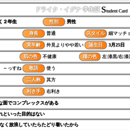
S
ドライク・イグナ 学生証
tudent Card
く２年生
性別
男性
身長
普通
スタイル
細マッチ
実年齢
外見よりやや若い
誕生日
3月25日
肌の色
不健康
瞳の色
左:漆黒/右:漆
、～っすね
敬語
使う
二人称
其方
利き手
右利き
な面でコンプレックスがある
れといった目的はない
なく放浪していたらたどり着いたから