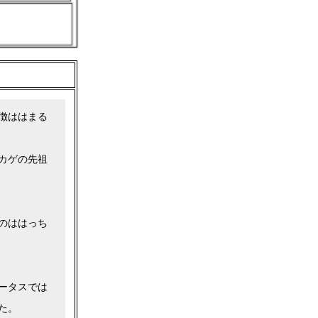
徴ははまる
カゲの先祖
のははっち
ータスでは
た。