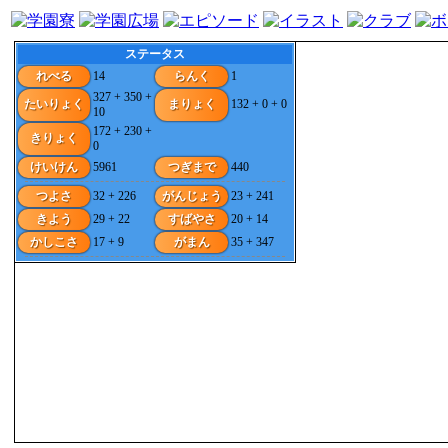
ステータス
れべる
14
らんく
1
327 + 350 +
たいりょく
まりょく
132 + 0 + 0
10
172 + 230 +
きりょく
0
けいけん
5961
つぎまで
440
つよさ
32 + 226
がんじょう
23 + 241
きよう
29 + 22
すばやさ
20 + 14
かしこさ
17 + 9
がまん
35 + 347