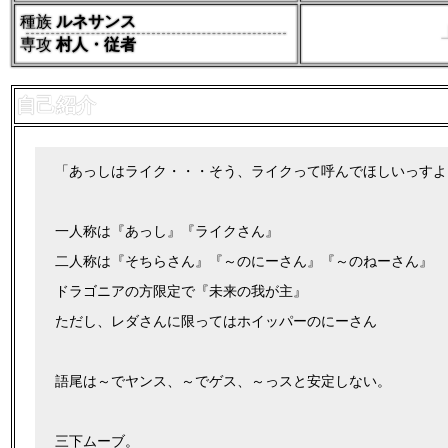
種族
ルネサンス
専攻
村人・従者
自己紹介
「あっしはライク・・・そう、ライクって呼んでほしいっすよ
一人称は『あっし』『ライクさん』
二人称は『そちらさん』『～のにーさん』『～のねーさん』
ドラゴニアの方限定で『未来の我が主』
ただし、レダさんに限ってはホイッパーのにーさん
語尾は～でヤンス、～でゲス、～っスと安定しない。
三下ムーブ。