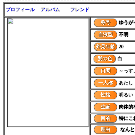
プロフィール
アルバム
フレンド
称号
ゆうが
血液型
不明
外見年齢
20
髪の色
白
口調
～っす
一人称
あたし
性格
明るい
生誕
肉体的
目的
特にこ
理由
なんと