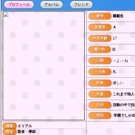
プロフィール
アルバム
フレンド
称号
模範生
血液型
Ａ
外見年齢
17
髪の色
紫
口調
～よ,～ね
一人称
私
性格
優しい
生誕
これまで他人
目的
活動の中で目
理由
学園でしか
種族
エリアル
専攻
賢者・導師