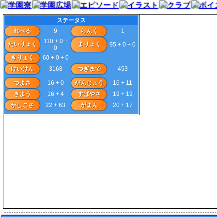
ステータス
れべる
9
らんく
1
110 + 0 +
たいりょく
まりょく
95 + 0 + 0
0
きりょく
60 + 0 + 0
けいけん
3168
つぎまで
453
つよさ
16 + 0
がんじょう
16 + 11
きよう
16 + 4
すばやさ
19 + 19
かしこさ
22 + 63
がまん
20 + 17