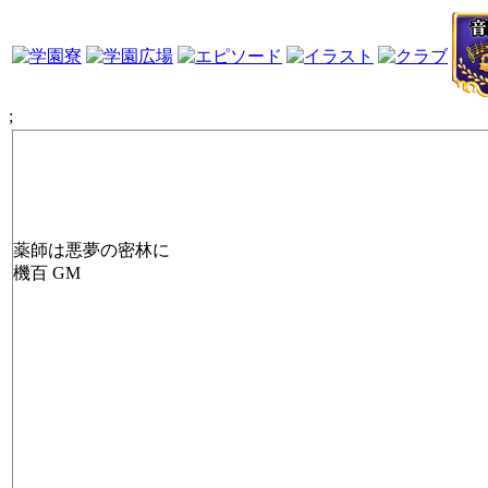
;
薬師は悪夢の密林に
機百 GM