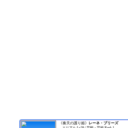
《奏天の護り姫》
レーネ・ブリーズ
エリアル Lv29 / 芸能・芸術 Rank 1