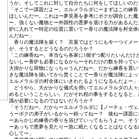
うか。そしてこれに対して自分たちに何をしてほしいのだ
「そこでー課題だよー。エルメラルダにーまずはこの練香
ほしいんだー。これはー夢見香を参考にボクが調合した魔
ー、強くない魔物とー外因性の悪夢を退ける力があるんだ
炉に入れてー特定の位置に置いてー香りの魔法陣を村全体
んだねー」
香りの魔法陣を築く？ 言葉ではどうにも今一つイメー
が、そうするとどうなるのだろうか？
「この練香ねー。本当なら各家に1個ずつ配りたいんだけ
ないしー香炉も必要になるからーそれだけの数を持ってい
大掛かりな荷物になっちゃうんだねー。だから練香を置い
きな魔法陣を描いてから焚くことでー香りが魔法陣によっ
エルメラルダの村全体にいきわたるようになるんだよー」
どうやら、大がかりな儀式を用いてエルメラルダの人々
めるということらしい。だがそれ程の事をするとなると、
識が必要になるのではないだろうか？
「そうだねー。だからーエルメラルダに【ノーチェ・ヴェ
うーボクの弟子がいるからー頼ってねー？ 後ねー課題に
ーあらかじめ練香の香りを浴びていってもらうよー。そう
ーあっちで悪夢を見たりー急に眠たくなることはなくなる
心してー」