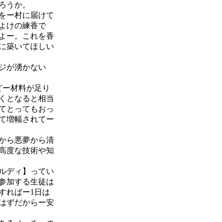
ろうか。
をー村に届けて
よけの練香で
よー。これを香
に築いてほしい
ジが湧かない
どー材料が足り
くとなると相当
てとってもおっ
て増幅されてー
から悪夢から清
高度な技術や知
ルディ】ってい
参加する生徒は
すればー1日は
はずだからー安