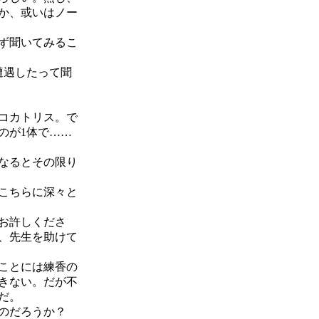
か、或いはノー
ず聞いてみるこ
遭遇したって聞
コカトリス。で
のが1体で……
なるとその限り
こちらに深々と
お許しくださ
、先生を助けて
ことには練香の
きない。だが不
だ。
のだろうか？