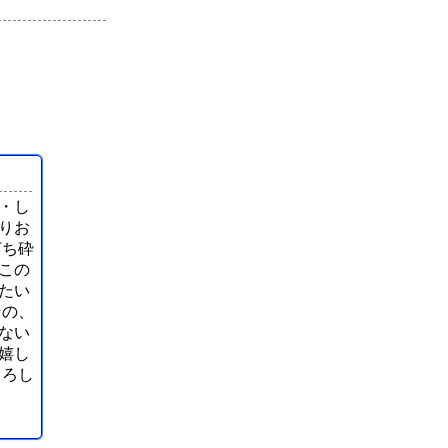
・し
りお
打ち砕
この
たい
その、
ない
嬉し
よろし