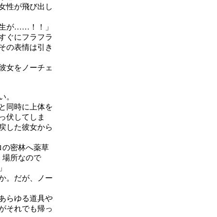
女性が飛び出し
生が……！！」
すぐにフラフラ
その表情は引き
彼女をノーチェ
い。
と同時に上体を
っ伏してしま
戻した彼女から
ロの密林へ薬草
く場所なので
」
か。だが、ノー
あらゆる道具や
がそれでも帰っ