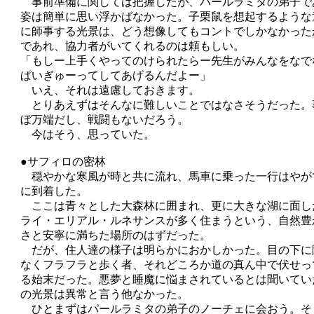
事前準備に関しては把握したが、パールラミタの弟子で
姿は簡単に思い浮かばなかった。子栗鼠を想起するような
に師事する光景は、どう想像してもコントでしかなかった
であれ、協力者がいてくれるのは頼もしい。
「もしー上手くやってのけられたらー先生がみんなをなで
ぱいぎゅーってしてあげるんだよー」
いえ、それは遠慮しておきます。
とりあえずはそんなに難しいことではなさそうだった。
ぼ万端だし、戦闘もないだろう。
今はそう、思っていた。
●サフィロの密林
穏やかな寒風が時と共に流れ、馬車に乗った一行はやが
に到着した。
ここは青々とした大森林に囲まれ、更に大きな湖に面し
ライ・エリアル・ルネサンスが多く住まうという、自然豊
さと安寧に満ちた場所のはずだった。
だが、住人達の様子は明らかにおかしかった。目の下に
なくフラフラと歩く者、それどころか道の真ん中で伏せっ
る始末だった。悪夢と睡魔に悩まされているとは聞いてい
の光景は異常と言う他なかった。
ひとまずはパールラミタの弟子のノーチェに会おう。そ