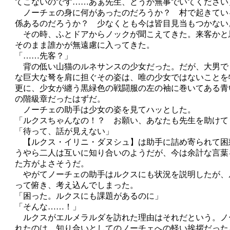
てこないのです……あぁ先生、どうか無事でいてください
ノーチェの身に何があったのだろうか？ 村で起きてい
係あるのだろうか？ 少なくとも今は皆目見当もつかない
その時、ふとドアからノックが聞こえてきた。来客かと
そのまま誰かが無遠慮に入ってきた。
「……先客？」
背の低い山猫のルネサンスの少女だった。だが、大男で
な巨大な弩を肩に担ぐその姿は、唯の少女ではないことを
更に、少女が纏う黒緑色の戦闘服の左の袖に巻いてある青
の階級章だったはずだ。
ノーチェの助手は少女の姿を見てハッとした。
「ルクスちゃんなの！？ お願い、あなたも先生を助けて
「待って、話が見えない」
【ルクス・イリニ・ダヌシュ】は助手に詰め寄られて困
うやら二人は互いに知り合いのようだが、今は余計な言葉
た方がよさそうだ。
やがてノーチェの助手はルクスにも状況を説明したが、
って俯き、考え込んでしまった。
「困った。ルクスにも課題があるのに」
「そんな……！」
ルクスがエルメラルダを訪れた理由はそれだという。ノ
れたのは、知り合いとしてのノーチェへの軽い挨拶だった