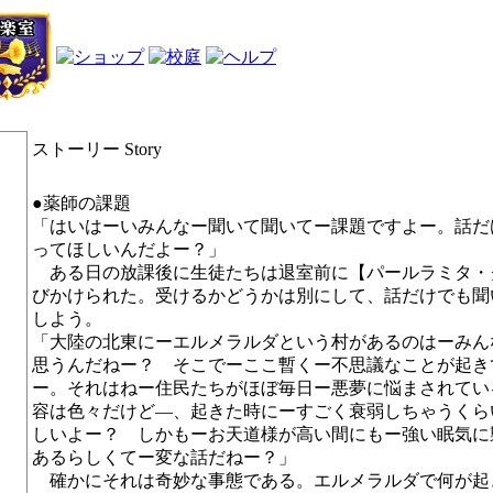
ストーリー
Story
●薬師の課題
「はいはーいみんなー聞いて聞いてー課題ですよー。話だ
ってほしいんだよー？」
ある日の放課後に生徒たちは退室前に【パールラミタ・
びかけられた。受けるかどうかは別にして、話だけでも聞
しよう。
「大陸の北東にーエルメラルダという村があるのはーみん
思うんだねー？ そこでーここ暫くー不思議なことが起き
ー。それはねー住民たちがほぼ毎日ー悪夢に悩まされてい
容は色々だけど―、起きた時にーすごく衰弱しちゃうくら
しいよー？ しかもーお天道様が高い間にもー強い眠気に
あるらしくてー変な話だねー？」
確かにそれは奇妙な事態である。エルメラルダで何が起