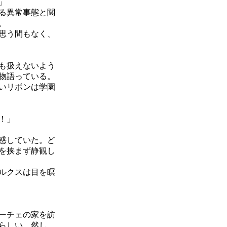
」
る異常事態と関
。
思う間もなく、
も扱えないよう
物語っている。
いリボンは学園
！」
惑していた。ど
を挟まず静観し
ルクスは目を瞑
ーチェの家を訪
らしい。然し、