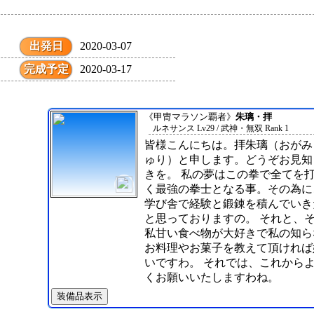
出発日
2020-03-07
完成予定
2020-03-17
《甲冑マラソン覇者》
朱璃・拝
ルネサンス Lv29 / 武神・無双 Rank 1
皆様こんにちは。拝朱璃（おがみ
ゅり）と申します。どうぞお見知
きを。 私の夢はこの拳で全てを
く最強の拳士となる事。その為に
学び舎で経験と鍛錬を積んでいき
と思っておりますの。 それと、
私甘い食べ物が大好きで私の知ら
お料理やお菓子を教えて頂ければ
いですわ。 それでは、これから
くお願いいたしますわね。
装備品表示