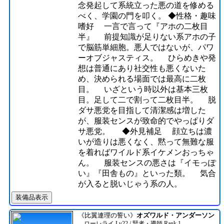
念発起して系統立った悪の道を修める
べく、学園の門を叩く。 ◆性格・趣味
嗜好 一言で言って『アホの二枚目
半』 前提知識が足りない系アホの子
で脳筋単細胞。悪人ではないが、パワ
ーオブジャスティス。 ひらめきや発
想は普通にあり社交性も悪くないた
め、決められる場面では最高に二枚
目。 いざという時以外は基本三枚
目。足して二で割って二枚目半。 脱
ダサ悪党を目指して清潔感は増した
が、服装センスが致命的でやっぱりダ
サ悪党。 ◆外見補足 顔立ちは濃
いが造りは悪くなく、黙って無難な服
を着ればワイルド系イケメンおっちゃ
ん。 服装センスの悪さは『イモっぽ
い』『田舎もの』といった類。 気合
が入ると脱いじゃう系の人。
装備品表示
《比翼連理の誓い》
オズワルド・アンダーソン
ローレライ Lv22 / 賢者・導師 Rank 1