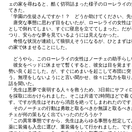
ェの家を尋ねると、酷く切羽詰まった様子のローレライの
てきた。
「学園の生徒さんですか！？ どうか助けてください、先
唐突な事態に思わず目をむいたが、ローレライの女性は
として倒れてしまい、すぐに寝息を立ててしまった。だが
つり、安らかな夢を見ているようには見えなかった。
奇怪な状況が連続して狼狽えそうになるが、ひとまずは
の家で休ませることにした。
どうやら、このローレライの女性はノーチェの助手らし
彼女をベッドに休ませて暫くすると、彼女は目を覚ます
勢い良く起こした。が、すぐにめまいを起こして布団に突
う。無理をしないようにと言い聞かせ、徐々に気力を取り
話を聞いた。
「先生は悪夢で衰弱する人々を救うため、3日前にサフィ
を採取に出かけられました。そこは片道で2時間ほどで着
す。ですが先生はそれから消息を絶ってしまわれたのです
そのノーチェの行動は勇敢と取るべきか無謀と取るべき
チェが何の策もなく出ていったのだろうか？
「この異常事態ですから、先生はあらゆる事態を想定して
薬に装備も入念に選び、重装備をして行かれました。です