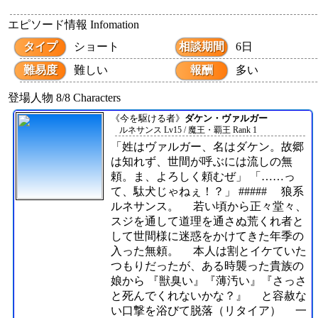
エピソード情報
Infomation
タイプ
ショート
相談期間
6日
難易度
難しい
報酬
多い
登場人物
8/8
Characters
《今を駆ける者》
ダケン・ヴァルガー
ルネサンス Lv15 / 魔王・覇王 Rank 1
「姓はヴァルガー、名はダケン。故郷
は知れず、世間が呼ぶには流しの無
頼。ま、よろしく頼むぜ」 「……っ
て、駄犬じゃねぇ！？」 ##### 狼系
ルネサンス。 若い頃から正々堂々、
スジを通して道理を通さぬ荒くれ者と
して世間様に迷惑をかけてきた年季の
入った無頼。 本人は割とイケていた
つもりだったが、ある時襲った貴族の
娘から 『獣臭い』『薄汚い』『さっさ
と死んでくれないかな？』 と容赦な
い口撃を浴びて脱落（リタイア） 一