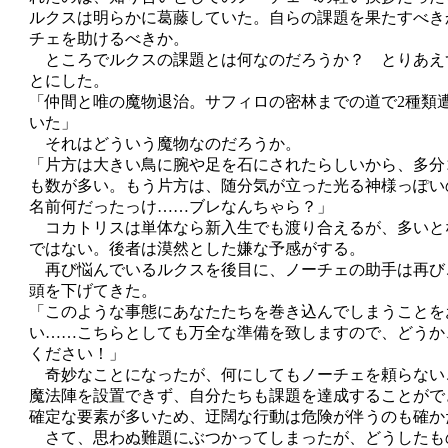
ルクスは明らかに葛藤していた。自らの課題を果たすべき
チェを助けるべきか。
ところでルクスの課題とは何なのだろうか？ とりあえ
とにした。
「仲間と唯の魔物退治。サフィロの密林までの道で2種類
いた」
それはどういう魔物なのだろうか。
「片方は大きい鳥に腕や足を石にされたらしいから、多分
も数が多い。もう片方は、随分気が立った光る神様っぽい
名前何だったっけ……ブレなんちゃら？」
コカトリスは単体なら新入生でも渡り合えるが、多いと
ではない。後者は漠然とした嫌な予感がする。
再び悩んでいるルクスを後目に、ノーチェの助手は再び
頭を下げてきた。
「このような事態にあなたたちを巻き込んでしまうことを
い……こちらとしても万全な準備を致しますので、どうか
ください！」
奇妙なことになったが、何にしてもノーチェを頼らない
魔法陣を設置できず、自分たちも課題を達成することがで
確定な要素が多いため、迂闊な行動は危険が伴うのも確か
さて、思わぬ難題にぶつかってしまったが、どうしたも