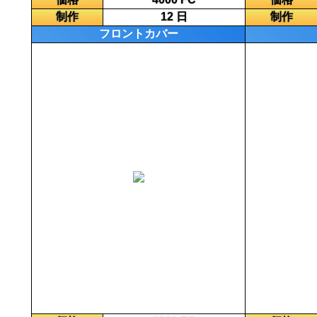
制作
12 日
制作
フロントカバー