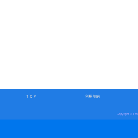
ＴＯＰ
利用規約
Copyright © Front