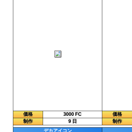
価格
3000 FC
価格
制作
9 日
制作
デカアイコン