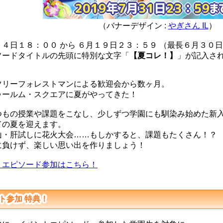
（バナーデザイン :
やぎさん IL
）
４日１８：００ から ６月１９日２３：５９ （最長６月３０
ードタイトルの先頭に特別な文字「
【夏コレ！】
」が記入さ
リーフォレストマンによる歓迎会から数ヶ月。
ールム・スクエアに夏がやってきた！
もの授業や課題をこなし、少しずつ学園にも馴染み始めた新
の夏を迎えます。
・肝試しに花火大会……もしかすると、課題もたくさん！？
負けず、楽しい思い出を作りましょう！
＞エピソード参加はこちら！
ト参加 特典！