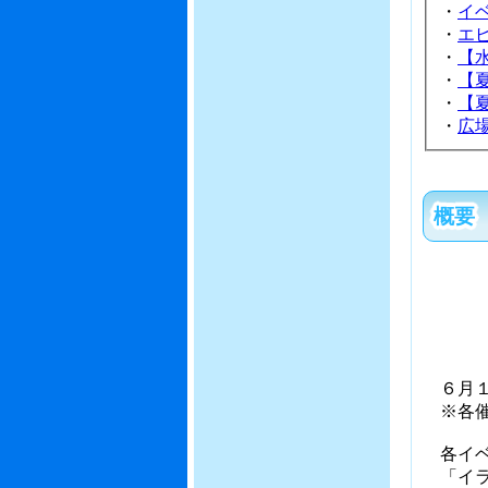
・
イ
・
エ
・
【
・
【
・
【
・
広
概要
６月１
※各催
各イベ
「イラ