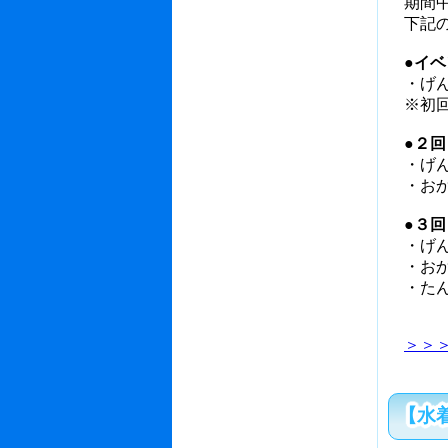
期間中
下記の
●イ
・げ
※初回
●２
・げ
・おか
●３
・げ
・おか
・た
＞＞
【水