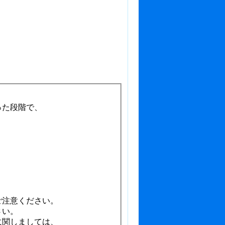
！
った段階で、
、
、
注意ください。
さい。
に関しましては、