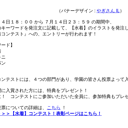
（バナーデザイン :
やぎさん IL
）
４日１８：００ から ７月１４日２３：５９ の期間中、
キーワードを発注文に記載して、【水着】のイラストを発注
コンテスト』への、エントリーが行われます！
ワード】
着
ニ
ン
ンテストには、４つの部門があり、学園の皆さん投票よって
に入賞された方には、特典をプレゼント！
！ コンテストにご参加いただいた全員に、参加特典もプレ
についての詳細は、
こちら
！
＞＞＞【水着】コンテスト！表彰ページはこちら！