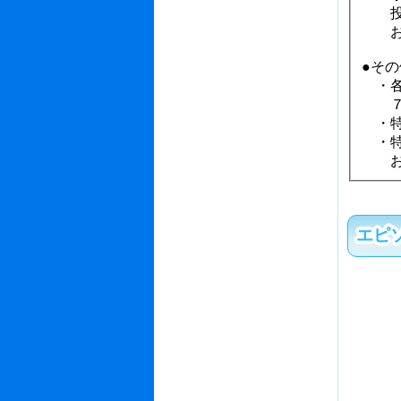
投票
お早
●その
・各
７営
・特
・特
お問
エピ