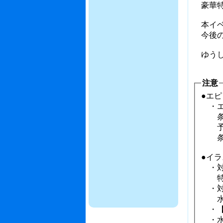
豪華特
本イベ
今後の
ゆうし
注意
●エ
・エ
条件
予約
条件
●イ
・対
特典
・対
水着
・【
・水