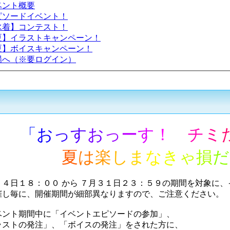
ベント概要
ピソードイベント！
水着】コンテスト！
夏】イラストキャンペーン！
夏】ボイスキャンペーン！
場へ（※要ログイン）
「
お
っ
す
お
っ
ー
す
！
チ
ミ
夏
は
楽
し
ま
な
き
ゃ
損
だ
４日１８：００ から ７月３１日２３：５９の期間を対象に、
し毎に、開催期間が細部異なりますので、ご注意ください。
ント期間中に「イベントエピソードの参加」、
ストの発注」、「ボイスの発注」をされた方に、