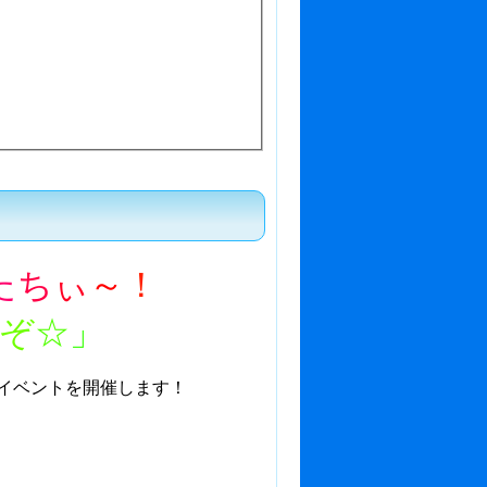
た
ち
ぃ
～
！
ぞ
☆
」
イベントを開催します！