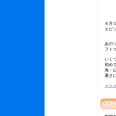
６月１
エピソ
あのツ
フトゥ
いくつ
初めて
海・山
暑さに
＞＞
イベン