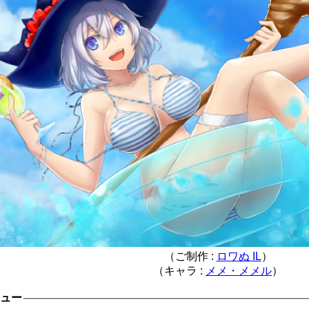
（ご制作 :
ロワぬ IL
）
（キャラ :
メメ・メメル
）
ニュー