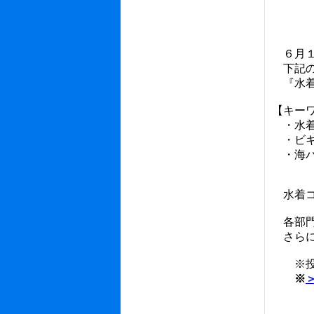
６月１
下記の
『水着
【キー
・水
・ビキ
・海パ
水着コ
各部門
さらに
※投票
※