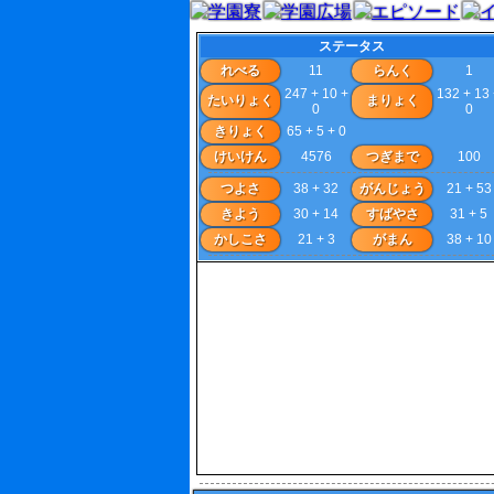
ステータス
れべる
11
らんく
1
247 + 10 +
132 + 13
たいりょく
まりょく
0
0
きりょく
65 + 5 + 0
けいけん
4576
つぎまで
100
つよさ
38 + 32
がんじょう
21 + 53
きよう
30 + 14
すばやさ
31 + 5
かしこさ
21 + 3
がまん
38 + 10