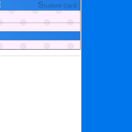
S
証
tudent Card