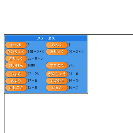
ステータス
れべる
6
らんく
1
たいりょく
140 + 0 + 0
まりょく
50 + 2 + 0
きりょく
55 + 0 + 0
けいけん
1880
つぎまで
271
つよさ
22 + 28
がんじょう
21 + 6
きよう
17 + 0
すばやさ
16 + 34
かしこさ
15 + 0
がまん
16 + 7