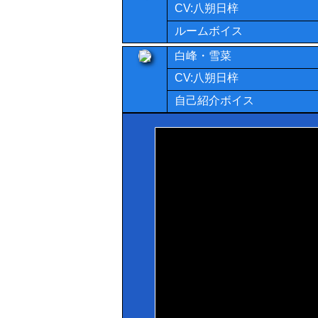
CV:八朔日梓
ルームボイス
白峰・雪菜
CV:八朔日梓
自己紹介ボイス