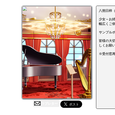
八朔日梓
少女～お
幅広くご
サンプル
皆様の大
しくお願
※受付窓
ラブレター