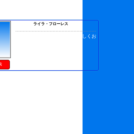
《新入生》
ライラ・フローレス
ヒューマン Lv3 / 村人・従者 Rank 1
ライラ・フローレスです。 よろしくお
願いします。
示