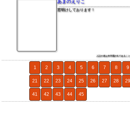
あまのえりこ
窓明けしております！
上記の者は本学園のILである
1
2
3
4
5
6
7
8
9
21
22
23
24
25
26
27
28
2
41
42
43
44
45