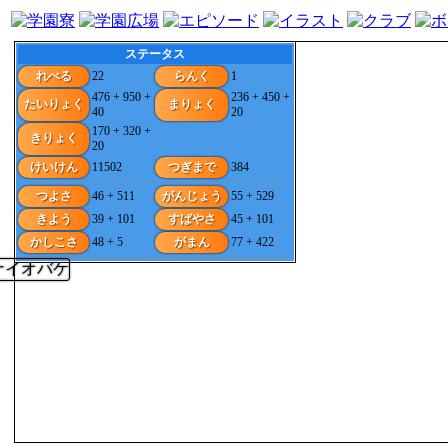
ステータス
れべる
22
らんく
1
476 + 950 +
236 + 450 +
たいりょく
まりょく
40
20
170 + 320 +
きりょく
20
けいけん
11502
つぎまで
384
つよさ
46 + 511
がんじょう
55 + 529
きよう
39 + 101
すばやさ
45 + 101
かしこさ
48 + 5
がまん
77 + 422