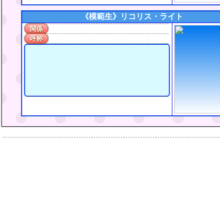
《模範生》
リコリス・ライト
関係
呼称