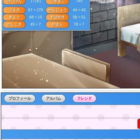
けいけん
17161
つぎまで
745
つよさ
67 + 270
がんじょう
44 + 43
きよう
68 + 15
すばやさ
58 + 51
かしこさ
45 + 7
がまん
70 + 7
プロフィール
アルバム
フレンド