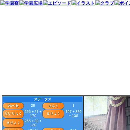
ステータス
れべる
29
らんく
1
556 + 27 +
197 + 320
たいりょく
まりょく
170
+ 130
265 + 30 +
きりょく
130