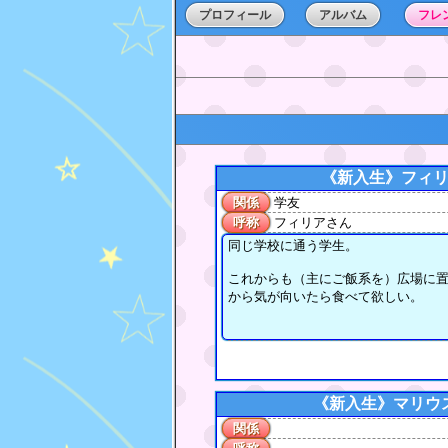
プロフィール
アルバム
フレ
《新入生》
フィ
関係
学友
呼称
フィリアさん
同じ学校に通う学生。
これからも（主にご飯系を）広場に
から気が向いたら食べて欲しい。
《新入生》
マリウ
関係