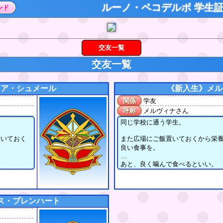
ルーノ・ペコデルボ 学生
ンド
交友一覧
交友一覧
リア・シュメール
《新入生》
メル
関係
学友
呼称
メルヴィナさん
同じ学校に通う学生。
置いておく
また広場にご飯置いておくから栄
良い食事を。
あと、良く噛んで食べるといい。
ス・ブレンハート