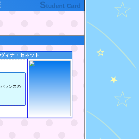
S
証
tudent Card
ヴィナ・セネット
養バランスの