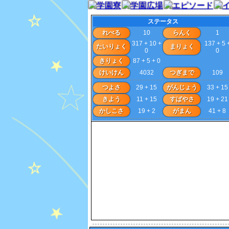
ステータス
れべる
10
らんく
1
317 + 10 +
137 + 5 
たいりょく
まりょく
0
0
きりょく
87 + 5 + 0
けいけん
4032
つぎまで
109
つよさ
29 + 15
がんじょう
33 + 15
きよう
11 + 15
すばやさ
19 + 21
かしこさ
19 + 2
がまん
41 + 8