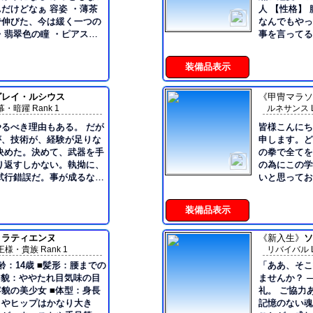
がついている。 ◆内面 ・真面目。冗
ぁ 容姿 ・薄茶
人 【性格】 腹黒守銭奴 お金をくれるなら大体
、課題にて連れ帰った大型
り効かないか
で伸びた、今は緩く一つの
なんでもやっ
敬語を、その
・翡翠色の瞳 ・ピアスが
事を言ってる 
好む。 ■口調 修道
っている者を
、つけるものはその日の気
～ヨ、～ネ。 エセ中
口調の場合もあるが、普段
もいう。 ・
袖の広い服を好んで
適当な口調・文章構成で喋
装備品表示
いう時に動け
＞正義感。好き嫌いがハッ
迎！
豪。 ・交友
分自身であること」に強い
今が至高で完成されてんだ
侶を支えるために行
り、自分の姿に他者を見出
グレイ・ルシウス
《甲冑マラソ
り。複雑な菓
・暗躍 Rank 1
ルネサンス Lv2
う ・自分の容姿に自信を
無理～～～二度寝決めちゃ
ができる。
ストな言動も。美しさを追
応これでも修
るべき理由もある。 だが
皆様こんにち
きなもの 音
るラム肉を導くのが私の使
が、技術が、経験が足りな
申します。どうぞ
てその身をゆだねると良い
決めた。決めて、武器を手
の拳で全てを
二人称：キミ、
型）
の為にこの学
あんた 初対面は名前＋さ
味付けの料理 ヤバい料理
試行錯誤だ。事が成るなら
いと思っておりますの。
び捨て
 ■嫌い 教会/制
食べ物が大好
―――――――――――――――――――
を教えて頂ければ
装備品表示
灰色の瞳。中肉中背の平凡
れからよろし
皮鎧と要所を補強した皮兜
生証の種族こそヒューマン
・ラティエンヌ
《新入生》
ソ
王様・貴族 Rank 1
リバイバル Lv4
素顔を見たことがある者は
、当人もすすんで素性を明
年齢：14歳 ■髪形：腰までの
「ああ、そこ
容貌：ややたれ目気味の目
ませんか？ 
だが決断は早く、 まるで
貌の美少女 ■体型：身長
礼。 ご協力あ
作業的で事務的。 必要最
トやヒップはかなり大き
記憶のない魂