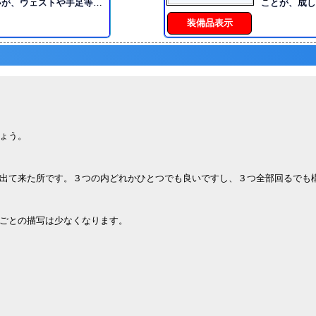
ての事実しか語ろうとしな
いが、ウェストや手足等は
ことが、成し
理解や相手への気遣い等も
■性格：基本的には内向的
えの現在の姿
装備品表示
にかく不器用な性質の為、
な性格だが、金銭面には非
でいる。 無表情で冷ややかな敬語遣い。 常に
も悪く
むと冷酷になる面も ■コ
不機嫌そうな
も選択も速度重視。 有効
いに豊満な上、未だに発育
立っているだ
２択のみで物事を即断し、
時点で、既に120cmに届
かめ。 動物
最大限利用して主導権を奪
体重が増えるときは、その
そこの花壇、
、一騎討ちや果たし合い・
痩せるときは他から痩せる
にやるべきでは
かつ王道の『対戦形式』に
の開いたドレス／色は特に
手掛かりにも
次第で変えている ■特
生何事も経験ですよね。
れ、 何処となくバツが悪
連する豊富な知識／一通り
にメイド服姿
ょう。
る癖がある。 また、人を
事全般
詞を使わず、 「お前」
の」等の代名詞に頼りが
出て来た所です。３つの内どれかひとつでも良いですし、３つ全部回るでも
ごとの描写は少なくなります。