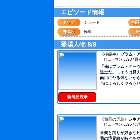
エピソード情報
タイプ
ショート
相談
難易度
簡単
報
登場人物
8/8
《模範生》
プラム・
ヒューマン Lv23 / 賢者
「俺はプラム・アー
道士だ。…そうは見
面目にヤる気ないか
当によろしくヤろう
■
装備品表示
178cm/85kg ■人格 身に降り注ぐ事象、感情の
機微の全てを[快楽]
ち。 良心の欠如が見られ、飽き性で欲望に忠
実、貞操観念が無い腐れ修道士
《熱華の麗鳥》
シキ
性を自覚している為
ヒューマン Lv25 / 芸能
手く取り繕い社会に
音楽と踊りが好きなヒュー
構築する。 最近は交友関係を構築したお陰か、
我の境界線が時々あや
（犬と親友と恋人限