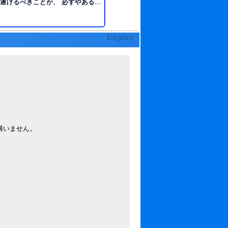
遂げるべきことが、 必ずやあるゆ
だが、 当人まったく思い出せない
雰囲気を醸すものの 自分自身に苛
Explan
けで むしろ他者への当たりは柔ら
も植物も結構好き、だと思う。 あ
最近元気ないのでは？ 水をこまめ
？とそわそわしている。 記憶の
なればと物事への関心は強い。 人
 尚、外見は三つ編み髪
である。
構いません。