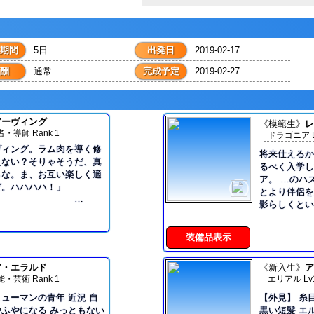
期間
5日
出発日
2019-02-17
酬
通常
完成予定
2019-02-27
アーヴィング
《模範生》
レ
・導師 Rank 1
ドラゴニア Lv1
ヴィング。ラム肉を導く修
将来仕えるか
えない？そりゃそうだ、真
るべく入学し
らな。ま、お互い楽しく適
ア。 …のハ
ぜ。ハハハハ！」
とより伴侶を
影らしくとい
身体
交流が苦手と
外見 ・肌は
として享受する特異体質持
装備品表示
身体。 ・腰
は邪魔になら
。 しかし、異常
ア・エラルド
象の青い瞳だ
《新入生》
ア
、持ち前の対人スキルで上
・芸術 Rank 1
エリアル Lv13
はない ・服
馴染み、円滑に対人関係を
を好む傾向が
マンの青年 近況 自
【外見】 糸
・武器の双剣
ふやになる みっともない
黒い短髪 エ
定で）人間らしい側面が見