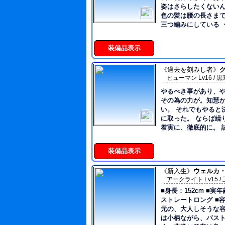
姿はさらしたくないんだけどな
られるように。 現在
色の髪は腰の長さま
犬を7匹飼っている。 味覚はあるが、食える食
三つ編みにしている 
えないの範囲がガバく悪食も
好きで沢山つけてる
士の皮を被り丁寧な
分でころころ変える 性格 ・音楽と踊りが大好
は男口調を軸に雑で
装備品表示
きな自由人 ・好奇心
る。 「一年の頃の容姿が良かっただァ？ハッ、
キリしてきた ・「自
言ってろ。俺は常に
こだわりを持ってお
《過去を刻みし者》
よ。」 「やだ～～も～～～梅雨ってマジ髪がキ
ヒューマン Lv16 / 黒幕
されることをひどく嫌
マらないやんけ～～
持っており、ナルシ
お～～～！おやすみんみ！」 「一
やるべき事があり、や
及するためなら女装もする。 好
道士の端くれ。迷え
その為の力が。知慧
楽、踊り、ともだち 苦手なもの ■■■■、理想を
命ですから、安心し
い。 それでもやると
押し付けられること 自己犠牲 
でしょう。フフ…。」 ■好き イヌ（特に大
に取った。 ならば繰り返すしかない。執拗に、
（気に入らない相手）
ファッション 極端な
着実に、徹底的に。 
ん、仲良くなると呼
RAP アルバリ ヘルムート（弟）
手段は問わない。
約 価値観の押し付け
―――――――――
装備品表示
【外見】 灰色の髪に
な青年。 常に古びた
で武装しており、 学
《新入生》
ウェルカ
アークライト Lv15 / 
となっているものの 
極めて少ない。 また
■身長：152cm ■実
かそうとはしない。 【性格】 無遠慮で偏屈。
ストレートロング ■
禁欲的で真面目。慎重
元の、大人しそうな容
人間では無いかの様に
は小柄ながら、バス