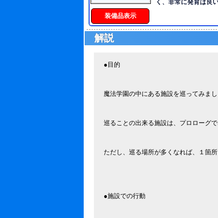
低限の、自分にとっ
く、非常に発育は良
い男。 ユーモアへの
細めの、極端な体型 
装備品表示
意識にはあるが、 と
で大人しく、穏やか
まず表には出てこない。 【戦闘】 良く
常に厳しく、利害が絡
も拘りがなく、見切り
解説
ンプレックス：桁違
か、そうでないかの
途上の胸／[誕生日]の
場で利用出来る物を
くとのこと ■体質：
うスタイル。 その為
殆どが胸に集まり、
●目的
決闘といった 正統派
タイプ ■服装：背中
は苦手意識がある。 【悪癖】 名前を呼ばれる
決まっておらず、気分
と大体１～半テンポ遅
技：経営・商売に関
魔法学園の中にある施設を巡ってみまし
そうな声音で返事をす
の礼儀作法／実は家
呼ぶ時もあまり固有名
「そこの」「そっち
巡ることの出来る施設は、プロローグで
ち。
ただし、巡る場所が多くなれば、１箇所
●施設での行動