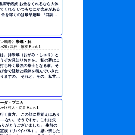
談はあま
もしれない。 ・立場が上の者には
てくれる いつもなにか含みがある
他には普通に話す。 ・基本的に困
金を稼ぐのは最早趣味 『口調』
放っておけない性格。世話焼きと
国人風 【服装】 中華系の
酒は呑めるが呑み過ぎない。いざと
来ている。 ※アドリブ大歓
なくなると思っている為。なお酒
は種族関係なく受け入れる。 ・伴
動する。 ◆趣味 ・菓子作
ン覇者》
朱璃・拝
子でなければ和洋問わず作ること
9 / 武神・無双 Rank 1
は。拝朱璃（おがみ・しゅり）と
お見知りおきを。 私の夢はこ
打ち砕く最強の拳士となる事。そ
び舎で経験と鍛錬を積んでいきた
 それと、その、私甘い
きで私の知らないお料理やお菓子
嬉しいですわ。 それでは、こ
くお願いいたしますわね。
ーダ・プニカ
 / 村人・従者 Rank 1
行く貴方。 この顔に見覚えはあり
――ない。そうですか。これは失
りがとうございました」 生前の
霊族（リバイバル）。 思い残した