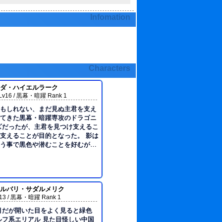
Infomation
Characters
ダ・ハイエルラーク
6 / 黒幕・暗躍 Rank 1
もしれない、まだ見ぬ主君を支え
てきた黒幕・暗躍専攻のドラゴニ
ズだったが、主君を見つけ支えるこ
支えることが目的となった。 影は
う事で黒色や潜むことを好むが、
いう訳ではなく普通に話せる。 ◆
普通。 ・体型はよく引き締まった
くらいまである長く黒い髪。活動時
ぬよう結う。 ・普段は柔らかい印
が、活動時は眼光鋭くなる。 ・髭
ルバリ・サダルメリク
 / 黒幕・暗躍 Rank 1
は暗い色・全身を覆うタイプのもの
ある。(ニンジャ…のようなもの)
目だが開いた目をよく見ると緑色
(大きさは小剣並)は左右の足に鞘
ルフ系エリアル 見た目怪しい中国