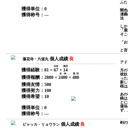
ふた
獲得単位：0
闇色
凄腕
獲得称号：---
法
しか
「屋
そこ
「お
と言
個人成績
:
良
蓮花寺・六道丸
アド
全体
個別
獲得経験：81 =
67
+
14
月の
彼奴
全体
個別
獲得報酬：2880 =
2400
+
480
った
新し
獲得友情：500
根は
獲得努力：100
あの
獲得希望：10
銭は
とに
湯浴
獲得単位：0
ず、
獲得称号：---
剣の
個人成績
:
良
ビャッカ・リョウラン