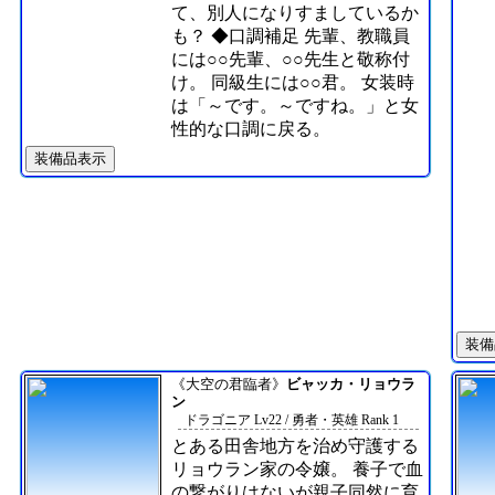
て、別人になりすましているか
も？ ◆口調補足 先輩、教職員
には○○先輩、○○先生と敬称付
け。 同級生には○○君。 女装時
は「～です。～ですね。」と女
性的な口調に戻る。
装備品表示
装備
《大空の君臨者》
ビャッカ・リョウラ
ン
ドラゴニア Lv22 / 勇者・英雄 Rank 1
とある田舎地方を治め守護する
リョウラン家の令嬢。 養子で血
の繋がりはないが親子同然に育