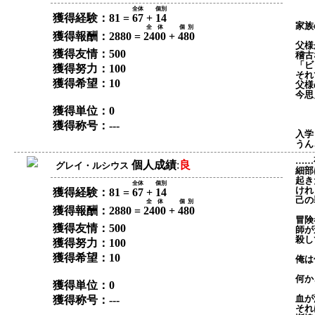
全体
個別
獲得経験：81 =
67
+
14
家族
全体
個別
獲得報酬：2880 =
2400
+
480
父様
獲得友情：500
稽古
「ビ
獲得努力：100
それ
獲得希望：10
父様
今思
獲得単位：0
獲得称号：---
入学
うん
……
個人成績
:
良
グレイ・ルシウス
細部
起き
全体
個別
けれ
獲得経験：81 =
67
+
14
己の
全体
個別
獲得報酬：2880 =
2400
+
480
冒険
獲得友情：500
師が
殺し
獲得努力：100
獲得希望：10
俺は
何か
獲得単位：0
血が
獲得称号：---
それ