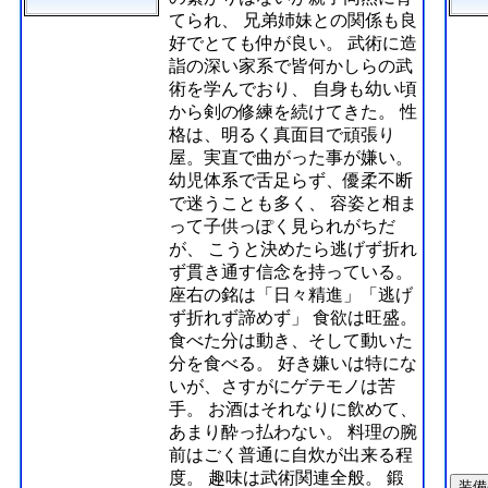
てられ、 兄弟姉妹との関係も良
好でとても仲が良い。 武術に造
詣の深い家系で皆何かしらの武
術を学んでおり、 自身も幼い頃
から剣の修練を続けてきた。 性
格は、明るく真面目で頑張り
屋。実直で曲がった事が嫌い。
幼児体系で舌足らず、優柔不断
で迷うことも多く、 容姿と相ま
って子供っぽく見られがちだ
が、 こうと決めたら逃げず折れ
ず貫き通す信念を持っている。
座右の銘は「日々精進」「逃げ
ず折れず諦めず」 食欲は旺盛。
食べた分は動き、そして動いた
分を食べる。 好き嫌いは特にな
いが、さすがにゲテモノは苦
手。 お酒はそれなりに飲めて、
あまり酔っ払わない。 料理の腕
前はごく普通に自炊が出来る程
度。 趣味は武術関連全般。 鍛
装備