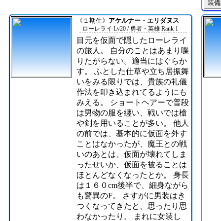
装備
《１期生》
アケルナー・エリダヌス
ローレライ Lv20 / 勇者・英雄 Rank 1
目元を仮面で隠したローレライ
の旅人。 自分のことはあまり喋
りたがらない。適当にはぐらか
す。 ふとした仕草や立ち居振舞
いをみる限りでは、貴族の礼儀
作法を叩き込まれてるようにも
みえる。 ショートヘアーで普段
は男物の服を纏い、戦いでは槍
や剣を用いることが多い。 他人
の前では、基本的に仮面を外す
ことはなかったが、魔王との戦
いのあとは、仮面が壊れてしま
ったせいか、仮面を被ることは
ほとんどなくなったとか。 身長
は１６０cm後半で、細身ながら
も驚異のF。 さすがに男装はき
つくなってきたと、思ったり思
わなかったり。 まれに女装し