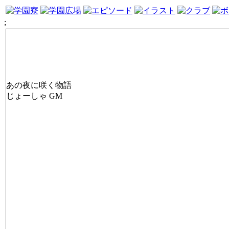
;
あの夜に咲く物語
じょーしゃ GM