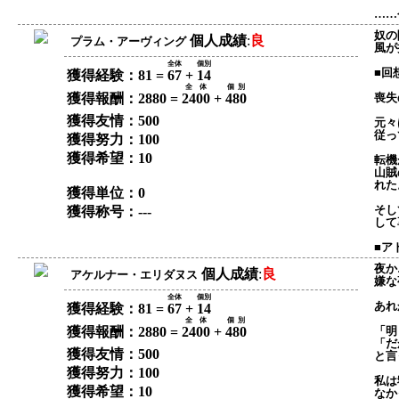
……
奴の
個人成績
:
良
プラム・アーヴィング
風が
全体
個別
■回
獲得経験：81 =
67
+
14
全体
個別
獲得報酬：2880 =
2400
+
480
喪失
獲得友情：500
元々
従っ
獲得努力：100
獲得希望：10
転機
山賊
れた
獲得単位：0
そし
獲得称号：---
して
■ア
夜か
個人成績
:
良
アケルナー・エリダヌス
嫌な
全体
個別
あれ
獲得経験：81 =
67
+
14
全体
個別
獲得報酬：2880 =
2400
+
480
「明
「だ
獲得友情：500
と言
獲得努力：100
私は
獲得希望：10
なか