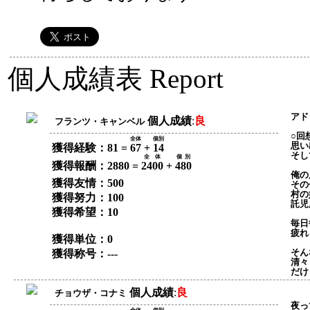
個人成績表
Report
アド
個人成績
:
良
フランツ・キャンベル
○回
全体
個別
思い
獲得経験：81 =
67
+
14
そし
全体
個別
獲得報酬：2880 =
2400
+
480
俺の
獲得友情：500
その
村の
獲得努力：100
託児
獲得希望：10
毎日
疲れ
獲得単位：0
そん
獲得称号：---
清々
だけ
個人成績
:
良
チョウザ・コナミ
夜っ