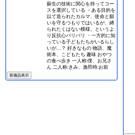
蘇生の技術に関心を持ってコー
スを選択している ・ある目的を
以て造られたカルマ、使命と願
いを守るつもりではいるが、縛
られたくはない模様。というよ
り反抗心バリバリ ・一方的に知
っている子どもたちがいるらし
いが…？ 好きなもの 物語、魔
術本、こどもたち 趣味 おやつ
の食べ歩き 一人称:僕、お兄さ
ん 二人称:きみ、激昂時:お前
装備品表示