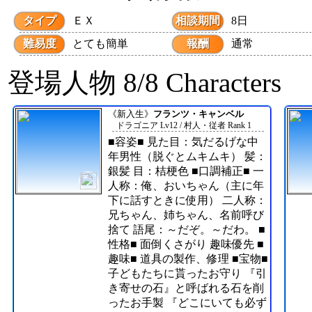
タイプ
ＥＸ
相談期間
8日
難易度
とても簡単
報酬
通常
登場人物
8/8
Characters
《新入生》
フランツ・キャンベル
ドラゴニア Lv12 / 村人・従者 Rank 1
■容姿■ 見た目：気だるげな中
年男性（脱ぐとムキムキ） 髪：
銀髪 目：桔梗色 ■口調補正■ 一
人称：俺、おいちゃん（主に年
下に話すときに使用） 二人称：
兄ちゃん、姉ちゃん、名前呼び
捨て 語尾：～だぞ。～だわ。 ■
性格■ 面倒くさがり 趣味優先 ■
趣味■ 道具の製作、修理 ■宝物■
子どもたちに貰ったお守り 『引
き寄せの石』と呼ばれる石を削
ったお手製 『どこにいても必ず