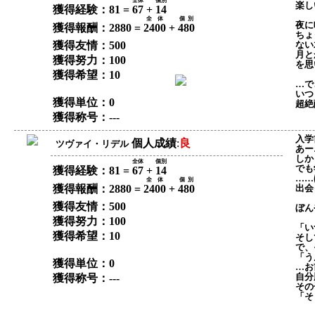
全体
個別
楽し
獲得経験：81 =
67
+
14
全体
個別
夜に
獲得報酬：2880 =
2400
+
480
ちょ
獲得友情：500
ない
月と
獲得努力：100
を思
獲得希望：10
…で
いつ
獲得単位：0
超絶
獲得称号：---
入学
個人成績
:
良
ツヴァイ・リデル
あー
しか
全体
個別
でも
獲得経験：81 =
67
+
14
……
全体
個別
獲得報酬：2880 =
2400
+
480
出会
獲得友情：500
ぼん
獲得努力：100
「い
獲得希望：10
そし
で、
「う
獲得単位：0
…お
自分
獲得称号：---
その
「そ