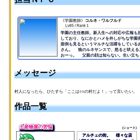
《学園教師》
コルネ・ワルフルド
Lv85 / Rank 1
学園の主任教師。新入生への対応や広報も
しており、なにかとハメを外しがちな学園
面倒も見るというマルチな活躍をしている
さん。 狼のルネサンスで、怒ると吠える
おーっ。 父親の顔は知らない。生い立ちも恵
まれているとはいいがたく、本人いわく「
ていた」。家出同然の体で故郷を飛び出し
メッセージ
る。 フトゥールム・スクエアには窃盗の
に忍び込んだのだが、メメル学園長に見つ
説得されて学園生となる。 数年の学園生
大きく成長、ついには教師となり学園に恩
村人になったら、ひたすら「ここは○○の村だよ！」って言いたい。
する進路を選んだ。 趣味はスポーツ全般で、
とりわけクロスカントリーが好み。 干しブド
作品一覧
ウに目がない。 干しブドウがからむと人
変わることも……。 恋愛に関しては奥手。メ
メルによれば「コルネたんはなぁ、そうい
自分には縁のないものと決めてかかってい
土産物屋の苦悩
らなぁ～」とのことである。 なにかとデタラ
(ショート)
メなメメルには手を焼いているが、心の底
アルチェの街。 様々な店
彼女のことを深く尊敬している。