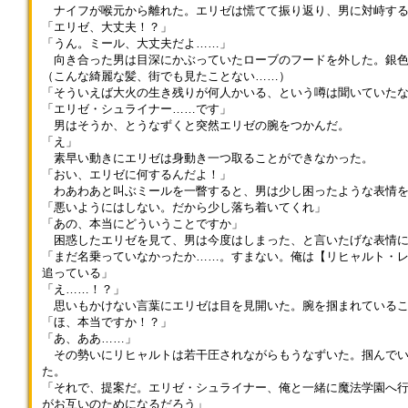
たいのです。ですが、先ほどコ
ドン引きのそれに変化した。
ナイフが喉元から離れた。エリゼは慌てて振り返り、男に対峙す
くれる人材を募集することにし
な口ぶりの生徒たちに、ジョー
ルネ様もご覧になったとおり、
「まあ、偽物の魔物なので実際
「エリゼ、大丈夫！？」
た。 最近よく噂を聞く、魔
はチッと舌打ちした。 「お前
私は体が弱く、一人ではとても
に死にはしませんから……そこ
「うん。ミール、大丈夫だよ……」
法学園の生徒達。 「若者の意
らもそろそろわかってきてる
実現できそうにない」 セイ
は安心してください」 エヴ
向き合った男は目深にかぶっていたローブのフードを外した。銀色
見も取り入れたいしなぁ、一回
な」 「何が景品なんです？」
レンは白い手袋に包まれた右手
ァンのフォローはフォローじゃ
（こんな綺麗な髪、街でも見たことない……）
尋ねてみるか」 こうしてリ
「賞金あるなら山分けですよ」
をぎゅっと握りこむ。 「……
ない。 「他にも、自分たちの
「そういえば大火の生き残りが何人かいる、という噂は聞いていた
ンツは学園へ相談を持ちかけた
矢継ぎ早に言う生徒たちに、
ずうずうしいお願いだとは思い
村や大切な人を守るために防御
「エリゼ・シュライナー……です」
のだった。
ジョーは待て待てと手を広げて
ます。ですが、これが最後の機
を固めようと奔走するのもまた
男はそうか、とうなずくと突然エリゼの腕をつかんだ。
みせた。 「お子ちゃまのお前
会になるかもしれないのです」
一つの行動ですね」 「あと
「え」
らに言っても仕方ねえんだ
だから、完璧なコンサート
は、ひたすら『今日はいい天気
素早い動きにエリゼは身動き一つ取ることができなかった。
が……1967年に作られた蒸留酒
を。 コルネはセイレンの右
だなぁ』と言いつづけたりする
「おい、エリゼに何するんだよ！」
『エーダ・ガッティ』が上がっ
手――手袋の下を想像して、予
のもいいかもしれないな。危機
わあわあと叫ぶミールを一瞥すると、男は少し困ったような表情を
てる。知ってるやつもいるかも
感を抱く。 「もしかして、セ
にも動じず、普段通りの言動を
「悪いようにはしない。だから少し落ち着いてくれ」
知れねえが、ヴェリエーダは酒
イレンさんは、もう」 セイ
心がけるのも村人としての在り
「あの、本当にどういうことですか」
の名所でな。いろんな催し物の
レンは弱弱しく微笑みを返す。
方の一つだろう」 「ダミアン
困惑したエリゼを見て、男は今度はしまった、と言いたげな表情に
中で一番集客につながった出店
コルネはそれ以上の言葉を封じ
先生は出す例が極端ですよ
「まだ名乗っていなかったか……。すまない。俺は【リヒャルト・
のオーナーに贈呈されることに
ると、しっかりとうなずいた。
ね……」 呆れ気味のエヴァ
追っている」
なってる。……まぁそういうこ
「分かりました。セイレンさん
ンは、こほんと一つ咳ばらいを
「え……！？」
とだがお前らにはまだ早いか
の依頼、アタシたちで引き受け
して、 「注意事項等は配布し
思いもかけない言葉にエリゼは目を見開いた。腕を掴まれているこ
ら」 「先生、学生にも成人済
ます。生徒のみんなもきっと、
た紙にまとめていますから、し
「ほ、本当ですか！？」
みの人はいます。黙っているの
協力してくれるはず」 「あり
っかり読んで準備を整えてくだ
「あ、ああ……」
はアンフェアだと思います」
がとうございます……！ みな
さいね」
その勢いにリヒャルトは若干圧されながらもうなずいた。掴んでい
「先生、勇者歴1960年ものの
さまにお願いしたいのは主に3
た。
『エーダ・ガッティ』ならどの
つです」 まず1つは、郊外の
「それで、提案だ。エリゼ・シュライナー、俺と一緒に魔法学園へ
年代のものでも時価総額はかな
森に行って、花を調達してくる
がお互いのためになるだろう」