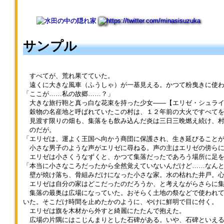
はこのせいか、とコルネは結論
い。武器を持たない」 （これ
われていた物だ。 「いい加減
リエーダの街で暮らしていた、
付ける。 彼は白い手袋の右
ほど説得力皆無の言葉も他にな
古くさいのか……？ 新しい商
メリエルという名の美しいロー
手を胸に置くと、優雅に一礼し
いですねぇ……） などと授
品も開発しないと……」 今
レライが居た。 彼女は知恵
た。 「私は【セイレン・ロー
業のサポートに入っていた考古
度は『海猫のランプ』を磨きな
も深く魔力も強かった。そして
ダン】と申します。街のはずれ
学教師【エヴァン・テール】は
がらぼやいた。色ガラスが使わ
惜しみなく街の発展に深く寄与
サンプル
の屋敷で執事をしております」
思った。 「しかし、魔物や天
れているランプを慎重に手に取
した。 今も街に残る文化の
「ひつじ……じゃなくて、執事
変地異の脅威は常に迫ってい
り、柔らかな布で磨いていく。
多くは、彼女が伝え教えたもの
さん！」 めずらし～。と興
る。そこで我々はそれらの事態
このランプも先代が開発した
とされている。 だがある
奮気味につぶやくコルネだった
に遭遇した際、『村人として』
すべてが、荒れ果てていた。
商品だった。 リンツはここ
日、彼女は街へやってきた旅人
が、ふと気がついて首を傾げ
どう行動すべきか、反応すべき
遠くに大きな風車（ふうしゃ）が一基見える。かつて粉曳きに使わ
で、今まで考えていた内容を指
のドラゴニアに恋をした。
た。 「ん？ でも、街はずれ
か。それをこの授業を通して実
「ここが……私の故郷……？」
折り数えて、頭を抱えた。
長命であるメリエルにとって、
のお屋敷って、もう長い間人が
践してもらう」 題して『村
大きな旅行鞄と真っ白な花束を持った少女――【エリゼ・シュライ
「無理！ やることが多すぎ
ドラゴニアとの確執はそう古い
住んでないって……」 前に
人実践学』である。 ダミア
穀物の名産地と呼ばれていたこの村は、１２年前の大火ですべてを
る！」 もともと身内だけで
記憶ではなかった。 その葛
学園長から聞いたことがある。
ンはバン、と大きな手のひらで
見渡す限りの畑も、集落をも飲み込んだ炎は三日三晩燃え続け、村
経営していた店のため、リンツ
藤を、恋心が上回ってしまっ
コルネが尋ねると、セイレン
黒板を叩いて示した。 「本日
のだが。
の他には時々手伝いに来てくれ
た。 「ドラゴニアの旅人が何
はうなずいた。 「ええ。主人
行うのは『魔物が村を襲った際
「エリゼは、運よく王国へ向かう商団に保護され、生き延びること
る近所のおばさまくらいしか店
者だったか。メリエルをどう思
がこの世を去ってから、もう三
の村人らしい対処法』の実践
小さな男子のような声がエリゼに尋ねる。声の主はエリゼの傍らに
員はいない。 作業を行おう
っていたのかはわからない。だ
百年ほどになります。ですが、
だ。4人以内のグループに分か
エリゼは小さくうなずくと、かつて集落だったであろう場所に足を
にも、手が足りないのは当たり
が、ドラゴニアに焦がれたメリ
私は主亡き後もずっと屋敷の管
れ、学園で用意した模擬村を使
「本当に小さなころだったから全然覚えていないんだけど……なん
前だった。 「……一旦落ち着
エルがとうとう、その腕の中で
理を担っておりました」 カ
用して魔物の襲撃から村の制圧
壁が焼け落ち、骨組みだけになった小さな家。水の枯れた井戸。心
こう」 はあ、と息を吐いた
蒸発しちまうのを村人が見た」
ルマは忠誠心の強い種族であ
までの一連の流れをシュミレー
エリゼは自分の家はどこだったのだろうか、と考えながらさらに集
リンツはそう言うと、店の奥に
ここまでは悲劇だ。 だが
る。彼はきっと、この長い時
ションする」 エヴァンは横
集落の最奥は広場になっていた。おそらく土地の祭などで使われて
引っ込んだ。 店の奥は居住
それからが怪談だった。 そ
を、主に与えられた役割を忠実
から補足をした。 「村の状況
いた。そこだけ時間を止めたかのように、やけに鮮明で目に付く。
スペースになっている。 キ
れからヴェリエーダの街には、
にこなして生きてきたのだろ
は、穏やかな春の気候で、晴天
エリゼは旗を木材から外すと綺麗にたたんで抱えた。
ッチンでお茶を淹れ、お茶請け
雨が降るたび、メリエルの亡霊
う。 「ところで……さきほど
です。時刻は昼。授業開始の合
広場の片隅にはこじんまりとした石碑がある。いや、石碑といえる
に余り物のクッキーを用意しよ
が出没するようになったとい