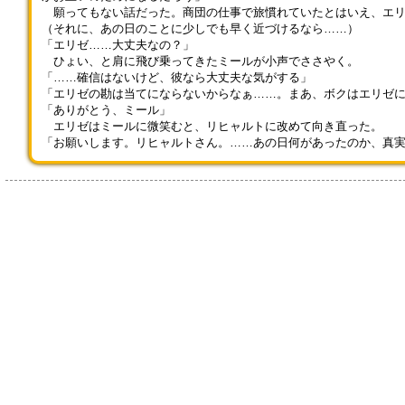
りのものだと思います。飲めな
こと。屋敷の主人の好きな花だ
願ってもない話だった。商団の仕事で旅慣れていたとはいえ、エリ
くても転売できます」 「先
ったらしい。 「最近は魔物の
（それに、あの日のことに少しでも早く近づけるなら……）
生」 「先生」 やんややんや
出現が多く、群生地に近づくこ
「エリゼ……大丈夫なの？」
と口にする生徒たちを、ジョー
とすら難しくなってしま
ひょい、と肩に飛び乗ってきたミールが小声でささやく。
はちっと睨みつけた。 「わか
い……」 「それならアタシた
「……確信はないけど、彼なら大丈夫な気がする」
ったわかった。いいか。他の出
ちが行った方が安心ですね。魔
「エリゼの勘は当てにならないからなぁ……。まあ、ボクはエリゼ
店を差し置いてお化け屋敷に人
物にも慣れてますし」 「は
「ありがとう、ミール」
を誘導することが必須条件だ。
い、ぜひ。そしてもう1つは、
エリゼはミールに微笑むと、リヒャルトに改めて向き直った。
お化け屋敷の演出に関して優れ
コンサートの出演者を務めてい
「お願いします。リヒャルトさん。……あの日何があったのか、真
たアイディアを出したやつは今
ただける方がいれば、お願いし
期の俺が受け持つ試験を免除し
たいのです。主人は若い演奏家
てやる」 生徒たちは同意す
の演奏を聴くことも好きでし
るように頷いた。 ジョーは
た。魔法学園には芸術に長けて
ぐっと腕組みをする。 「いい
いる方もいらっしゃるとお聞き
か。今年のヴェリエーダの夏祭
します。歌でも、楽器でも……
りを絶叫で染め上げるんだぞ」
なんなら、踊りを組み合わせて
「おー！」 かくして、最恐
いただいても。種類は問いませ
のお化け屋敷計画の火蓋は切っ
ん」 「音楽かぁ。アタシはそ
て落とされたのである。
っちではお手伝いできそうにな
いかも……」 「私も楽器をた
しなんでおりますので、いざと
なったらお手伝いさせていただ
きますよ」 最後にもう一
つ、とセイレンは指をすっと立
てる。 「ぜひ、コンサートを