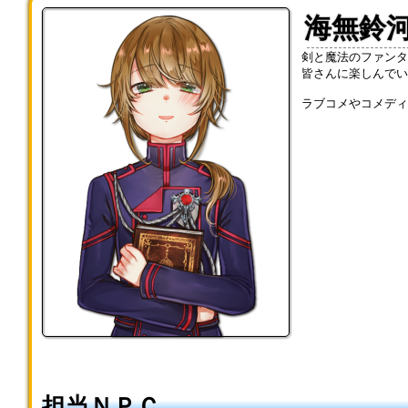
海無鈴
剣と魔法のファンタ
皆さんに楽しんでい
ラブコメやコメディ
担当ＮＰＣ