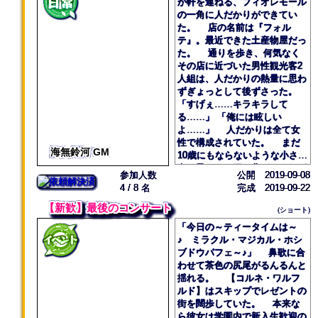
が軒を連ねる、フィオレモール
の一角に人だかりができてい
た。 店の名前は『フォル
テ』。最近できた土産物屋だっ
た。 通りを歩き、何気なく
その店に近づいた男性観光客2
人組は、人だかりの熱量に思わ
ずぎょっとして後ずさった。
「すげぇ……キラキラして
る……」 「俺には眩しい
よ……」 人だかりは全て女
性で構成されていた。 まだ
海無鈴河 GM
10歳にもならないような小さな
女の子から、腰の曲がったおば
参加人数
公開 2019-09-08
あ様まで。ありとあらゆる世代
4 / 8 名
完成 2019-09-22
の女性が揃っている。 彼女
たちはうっとりとした表情を浮
【新歓】最後のコンサート
(ショート)
かべ、店内を一心に見つめてい
「今日の～ティータイムは～
た。 その視線の先には。
♪ ミラクル・マジカル・ホシ
「いらっしゃいませ、お嬢様」
ブドウパフェ～♪」 鼻歌に合
そう笑顔で言い、女性客をエ
わせて茶色の尻尾がるんるんと
スコートする見目麗しい店員。
揺れる。 【コルネ・ワルフ
「とてもお似合いです、お嬢
ルド】はスキップでレゼントの
様」 女性客に髪飾りをつけ
街を闊歩していた。 本来な
てやりつつ、優しく褒める見目
ら彼女は学園内で新入生歓迎の