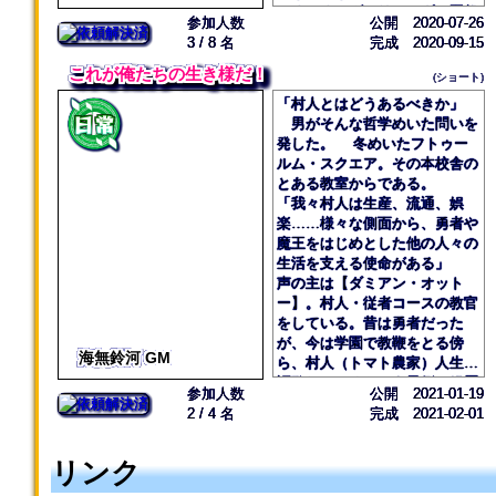
ろだった。 「またいらしてく
いろいろとヴェリエーダの夏祭
いうか……見るからに危ない。
参加人数
公開 2020-07-26
ださいね、お待ちしておりま
りに協力してるやつもいるんだ
それになんだか、魔力の気配
3 / 8 名
完成 2020-09-15
す」 青年の優雅な一礼にき
が、このジョー・ウォーカーの
が薄いような気もする。 声
ゃあ、と黄色い声があがる。
担当はお化け屋敷ってわけだ。
これが俺たちの生き様だ！
をかけた方がいいかなぁ。なん
(ショート)
リンツのところにまでその声
それでお前たちの手を借りた
てコルネが考えていた矢先。
「村人とはどうあるべきか」
は聞こえてきて、彼はうーんと
い」 この教師の『手を借り
バターン、と大きな音を立て
男がそんな哲学めいた問いを
唸った。 「……ウチも『いら
たい』が意味するところは『実
て男が倒れた。 「わああああ
発した。 冬めいたフトゥー
っしゃいませ、お嬢様』って接
働はお前らだぞ』だと理解して
あっ！？」 ● 「助けていただ
ルム・スクエア。その本校舎の
客すればいいのか？」 その
いる生徒たちは、あぁまたか。
いて、本当にありがとうござい
とある教室からである。
問いかけに答える声は当然無
と察しの良い顔をした。 「一
ました……なんてお礼を言えば
「我々村人は生産、流通、娯
い。 「俺イケメンじゃないし
等怖い仕掛けや演出を思いつい
いいのか」 「いえいえ～。教
楽……様々な側面から、勇者や
無理か」 リンツは自分でそ
たやつが優勝だ。夏休みどうせ
師として当然のことをしたまで
魔王をはじめとした他の人々の
うオチをつけると、ふと棚の商
暇してるんなら、ひと夏の思い
ですから。もう体調は大丈夫で
生活を支える使命がある」
品を手に取った。 「ウチの商
出作りでも兼ねて俺に手を貸し
すか？」 落ち着いたジャズ
声の主は【ダミアン・オット
品も悪いわけじゃないんだよな
てくれよ」 生徒の一人が手
の流れる喫茶店。コルネはパフ
ー】。村人・従者コースの教官
ぁ」 リンツは『珍味・ジェ
を上げた。 「それってチーム
ェをつつきながら、目の前に座
をしている。昔は勇者だった
ムフィッシュの干物』と書かれ
でもいいんですか？」 「もち
るカルマの男にそう声をかけ
が、今は学園で教鞭をとる傍
た袋を見つつ、つぶやいた。ジ
ろん」 「なにか条件はありま
海無鈴河 GM
た。 「はい。お茶をいただい
ら、村人（トマト農家）人生を
ェムフィッシュの干物は見た目
すか？」 「良い質問だ。ヴェ
て、少し落ち着くことができま
謳歌しているという異例の経歴
こそアレだが、美容に良い成分
リエーダに伝わる悲恋『湖の
参加人数
公開 2021-01-19
した」 紅茶のカップを置
の持ち主だ。 きっちり着込
がふんだんに含まれているとい
君』をモチーフにする必要があ
2 / 4 名
完成 2021-02-01
き、男は穏やかにほほ笑む。
んだスーツの上からでもわかる
う。 他にも店内には、海産
る」 「どんな話ですか」 「ド
右頬に刻まれた、カルマの命
ぱっつんぱっつんの胸筋が、彼
物の加工品や工芸品など様々な
ラゴニアに恋したローレライの
の源である魔法陣は半分消えか
の武勇伝を物語っている。
リンク
商品が並んでいる。そのどれも
悲恋話だ」 『湖の君』の筋
けていた。魔力の気配が薄いの
「しかし、我々は力を持たな
が、リンツが店を継ぐ前から扱
書きはこうだ。 昔々、ヴェ