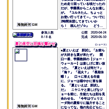
麗しい店員。 そう。『フォ
ため走り回っている頃だったの
ルテ』はイケメン店員による丁
だが、学園長からこんなお達し
寧な接客で、女性客のハートを
が。 『コルネたん、ちょっと
つかんでいたのだった。 そ
お使い行ってきて～。ついでに
んなきらびやかな店内の様子
2時間休憩してきていいか
を、静かに見つめる男が居た。
海無鈴河 GM
ら！ 頼んだゾ☆』 どうい
「はぁ。相変わらずお向いさん
う風の吹き回しだろう……。若
は盛況なことで」 男の名前
参加人数
公開 2020-04-24
干訝しみながらも、コルネの足
は【リンツ・シュライデン】。
8 / 8 名
完成 2020-05-10
取りは軽い。 両手には魔法
サビアビーチに昔からある土
道具が色々と詰まった紙袋。お
夏の夜空に悲鳴を響かせ
産物屋『海猫』の3代目の店主
(ショート)
使いはしっかりと済ませた。
だった。 『フォルテ』がで
●夏といえば 肝試し 「お前ら
ついでに前から気になってい
きてからというものの、向かい
が大好きな夏が来たぞ」 開
た新メニュー、試しに行っちゃ
に位置する彼の店は閑古鳥が鳴
口一番、学園教師の【ジョー・
おうかなぁ～。……なんて、こ
きっぱなしだ。 今も店内に
ウォーカー】は楽しげに言い放
とを思って頭の中は干しブドウ
は1人の客も居ず、彼はこうし
った。 「夏といえば何だ？」
一色だ。 が、『コルネも歩
て店の扉の隙間から向かいのラ
「海？」 「花火？」 「長期休
けば棒に当たる』……もとい、
イバル店ウォッチングにいそし
暇！」 口々に答える生徒
『勇者も歩けば事件に当たる』
んでいたのだった。 「しっか
に、ジョーは穏やかに首を振
とは誰が言ったか。 「ん
し、眩しいな……ウチとは大違
る。 「夏といえば、肝試し
ん……？」 足を止め、コル
いだ」 彼は棚の商品にハタ
だ」 ニヤニヤと楽しげなジ
ネは首を傾げた。 黒い服を
キをかけつつ、ちらりちらりと
ョーを前に、生徒たちは顔を見
着た男が前を歩いていた。それ
向かいの様子を盗み見る。
合わせる。 「今年はヴェリエ
はいい。 問題は男の足取り
丁度、店員がお土産を購入した
ーダ街の夏祭りに協力すること
である。 右へふらふら、左
海無鈴河 GM
女性客を見送りに出てきたとこ
になってな。他の先公どもにも
へふらふら。足元が覚束ないと