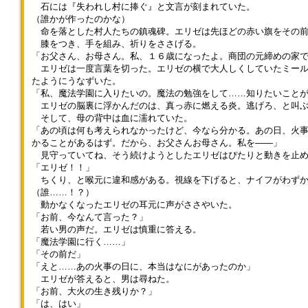
『教師』とおっしゃっていまし
図とともに、魔物――私が作成
石には『失われし村に捧ぐ』と文言が刻まれていた。
うとして、リンツは手を止め
う。 誰かを探すようにウロ
たが、コルネ様はもしや魔法学
した授業用のものですが――
（誰かが作ったのかな）
た。 「皿、洗ってないなあ」
ウロとあたりをさまよい、時に
園の先生でいらっしゃるのです
が、村の門を破壊しようと攻撃
命を落とした村人たちの鎮魂碑。エリゼは先ほどの赤い旗をその前
キッチンには朝食の皿がその
は人を連れ去ってしまうことも
か？」 「あ、はい。いちおー
を始めます」 その後15分を
膝をつき、手を組み、祈りをささげる。
ままの状態で置かれている。今
あるとの噂も流れた。 これ
そうです」 「そうでした
かけて、門を破壊。10体の魔物
「お父さん、お母さん。私、１６歳になったよ。商団の元締めの家
朝は寝坊をしてしまい、片付け
はいけないと、メリエルが暮ら
か……」 セイレンは自分の
が村に侵入してくる。 「なに
エリゼは一度言葉を切った。エリゼの横で大人しくしていたミール
る間もなかったのだ。 仕方
していた湖のそばに祠を建て、
執事服の黒をしばらく見つめて
ごともなく村に侵入した魔物は
たようにうなずいた。
なく、リンツは海で拾ってきた
年に一度鎮魂の祭りを開き始め
いた。なにかを伝えようと、顔
45分で村を制圧したとして、撤
「私、魔法学園に入りたいの。魔法の勉強をして……知りたいこと
『鳥貝』という貝殻を皿代わり
たのが、そもそものこの夏祭り
を上げかけて、下ろす。 そ
収します」 「つまり諸君らに
エリゼの脳裏に浮かんだのは、真っ赤に燃える炎。逃げろ、と叫ぶ
にして、クッキーを載せた。
の起源だという。 「皮肉に
れを何度か繰り返し――覚悟を
は、この計60分の間、どんな行
そして、母の背中は血に濡れていた。
そしてリンツは店のカウンタ
も、その祭りのやり方も、教え
決めたようにコルネを見つめ
動・反応が村人らしいのか、を
「あの頃は何も考えられなかったけど、今なら分かる。あの日、火
ーの中へと戻って行く。相変わ
たのはメリエルだって話なんだ
た。 「あの、魔法学園の皆さ
考えて過ごしてもらう」 と
かることがあるはず。だから、お父さんお母さん。私を――」
らず、店内には誰の姿も見えな
けどな。とにかく、今度やるお
んにご依頼をさせていただけな
言われた物の、具体的に
見守っていてね、そう続けようとしたエリゼはぴたりと動きを止
かった。 「……何とかしない
化け屋敷も、その物語をある程
いでしょうか。……コンサート
は……？ 生徒の表情はぴん
「エリゼ！！」
とだよなぁ。店の存続がかかっ
度踏襲しなきゃならん。要する
の準備を手伝っていただきたい
と来ていないようだ。 ダミ
ちくり、と喉元に違和感がある。視線を下げると、ナイフがわずか
てるんだ」 リンツはポリポ
にお題付きってわけだ」 「優
のです」 ● セイレンの亡く
アンはそうだなぁ、と腕を組ん
（誰……！？）
リとクッキーをかじりながらつ
勝したらなにかいいことありま
なった主は、屋敷の温室でサロ
で考え込み、ぽん、と手を叩い
動かなくなったエリゼの耳元に声がささやいた。
ぶやいた。 このまま何もし
す？」 「俺の担当してる試験
ンコンサートを開くことが好き
た。 「たとえば、魔物に果敢
「お前、今なんて言った？」
ないでいれば、いずれ店はつぶ
を今期分免除してやる」 「そ
だった。 お気に入りの音楽
に挑んで、綺麗な死にざまを見
若い男の声だ。エリゼは慎重に答える。
れてしまう。 先祖代々続い
れだけですか？」 「それだ
と、おいしいお茶菓子。綺麗な
せてもいいぞ。勇敢な村の青年
「魔法学園に行く……」
てきた、歴史のある店だ。なん
け、って何だよ。十分嬉しいだ
花と、たくさんの友人。 そ
の最後、のような感じで」
「その前だ」
となく継いだ店だが、リンツに
ろうが」 「先生がこんなにや
れらに囲まれて過ごすときが一
まあその後ずっと地面で転がっ
「えと……あの火事の日に、本当はなにがあったのか」
も思い入れはあった。 リン
る気ってことは、ヴェリエーダ
番幸せそうだった、とセイレン
ているのは辛いかもしれんけど
エリゼが答えると、男は尋ねた。
ツは覚悟を決めると、店の一大
街からなにかもっといい景品が
は話した。 「もう一度、主人
なぁ、あっはっは。 軽い調
「お前、大火の生き残りか？」
改革に乗り出すことにした。
かけられてるんじゃないんです
の好きだったコンサートを行い
子で言われ、生徒たちの表情が
「は、はい」
手始めに彼は、手伝って
か？」 どこか非難するよう